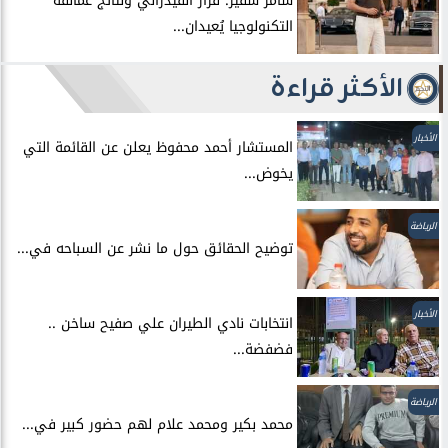
سامر شقير: قرار الفيدرالي ونتائج عمالقة
التكنولوجيا يُعيدان...
الأكثر قراءة
الأخبار
المستشار أحمد محفوظ يعلن عن القائمة التي
يخوض...
الرياضة
توضيح الحقائق حول ما نشر عن السباحه في...
الأخبار
انتخابات نادي الطيران علي صفيح ساخن ..
فضفضة...
الرياضة
محمد بكير ومحمد علام لهم حضور كبير في...