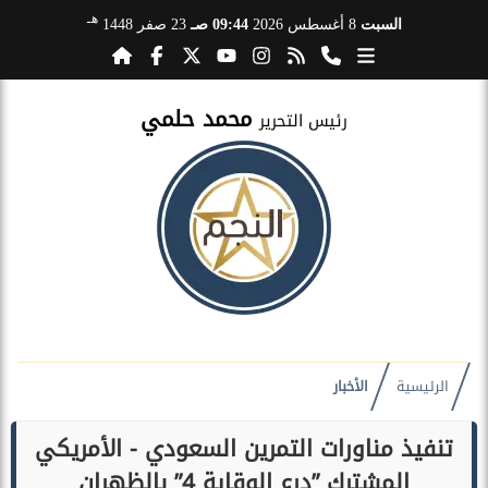
هـ
السبت
8 أغسطس 2026
09:44 صـ
23 صفر 1448
محمد حلمي
رئيس التحرير
الرئيسية
الأخبار
تنفيذ مناورات التمرين السعودي - الأمريكي
المشترك ”درع الوقاية 4” بالظهران