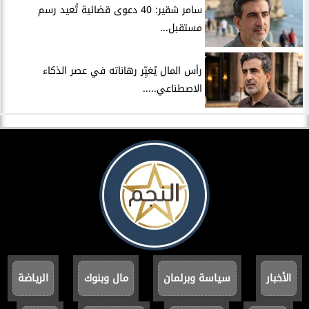
سامر شقير: 40 دعوى قضائية تُعيد رسم
مستقبل...
رأس المال يُغيِّر رهاناته في عصر الذكاء
الاصطناعي.....
الأخبار
سياسة وبرلمان
مال وبنوك
الرياضة