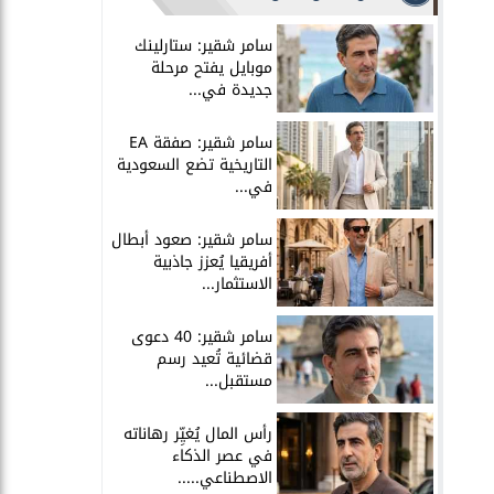
سامر شقير: ستارلينك
موبايل يفتح مرحلة
جديدة في...
سامر شقير: صفقة EA
التاريخية تضع السعودية
في...
سامر شقير: صعود أبطال
أفريقيا يُعزز جاذبية
الاستثمار...
سامر شقير: 40 دعوى
قضائية تُعيد رسم
مستقبل...
رأس المال يُغيِّر رهاناته
في عصر الذكاء
الاصطناعي.....