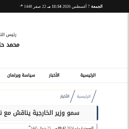
هـ
الجمعة
7 أغسطس 2026
11:54 مـ
22 صفر 1448
رئيس التح
محمد ح
الرئيسية
الأخبار
سياسة وبرلمان
الرئيسية
الأخبار
سمو وزير الخارجية يناقش مع ن
هـ
السبت
4 مايو 2024
09:42 مـ
25 شوال 1445