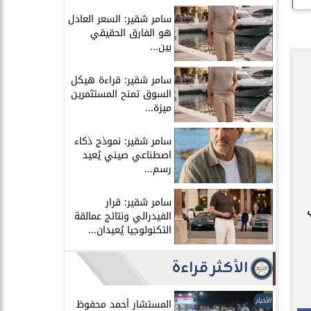
سامر شقير: السعر العادل
هو الفارق الحقيقي
بين...
سامر شقير: قراءة هيكل
السوق تمنح المستثمرين
ميزة...
سامر شقير: نموذج ذكاء
اصطناعي صيني يُعيد
رسم...
سامر شقير: قرار
الفيدرالي ونتائج عمالقة
التكنولوجيا يُعيدان...
الأكثر قراءة
الأخبار
المستشار أحمد محفوظ