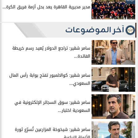
الرياضة
مدير مديرية القاهرة يعد بحل أزمة فريق الكرة...
آخر الموضوعات
سامر شقير: تراجع الدولار يُعيد رسم خريطة
الفائدة...
سامر شقير: كوالالمبور تفتح بوابة رأس المال
السعودي...
سامر شقير: سوق السجائر الإلكترونية في
السعودية اختبار...
سامر شقير: شيخوخة المزارعين تُسرِّع ثورة
الأتمتة الزراعية...