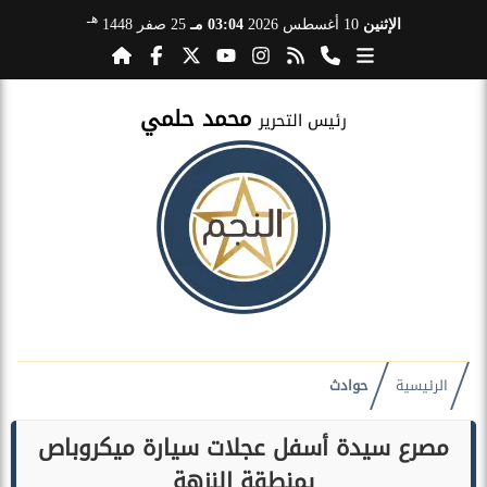
هـ
الإثنين
10 أغسطس 2026
03:04 مـ
25 صفر 1448
محمد حلمي
رئيس التحرير
الرئيسية
حوادث
مصرع سيدة أسفل عجلات سيارة ميكروباص
بمنطقة النزهة