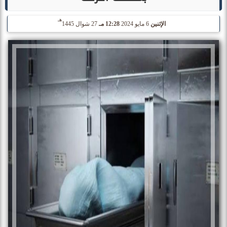
هـ
الإثنين
6 مايو 2024
12:28 مـ
27 شوال 1445