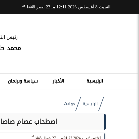
هـ
السبت
8 أغسطس 2026
12:11 مـ
23 صفر 1448
رئيس التح
محمد ح
الرئيسية
الأخبار
سياسة وبرلمان
الرئيسية
حوادث
اصطحاب عصام صاصا لن
هـ
الإثنين
6 مايو 2024
01:22 مـ
27 شوال 1445