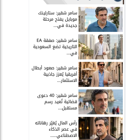
سامر شقير: ستارلينك
موبايل يفتح مرحلة
جديدة في...
سامر شقير: صفقة EA
التاريخية تضع السعودية
في...
سامر شقير: صعود أبطال
أفريقيا يُعزز جاذبية
الاستثمار...
سامر شقير: 40 دعوى
قضائية تُعيد رسم
مستقبل...
رأس المال يُغيِّر رهاناته
في عصر الذكاء
الاصطناعي.....