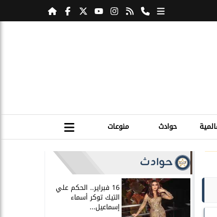
المية
حوادث
منوعات
حوادث
16 فبراير.. الحكم علي
التيك توكر أسماء
إسماعيل...