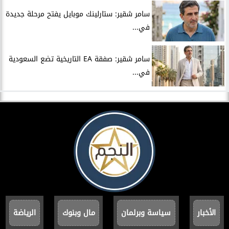
سامر شقير: ستارلينك موبايل يفتح مرحلة جديدة
في...
سامر شقير: صفقة EA التاريخية تضع السعودية
في...
الأخبار
سياسة وبرلمان
مال وبنوك
الرياضة