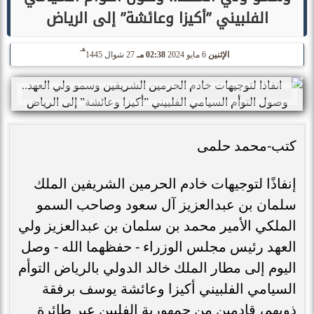
الفلبيني ”أكيزا وعائشة” إلى الرياض
هـ
الإثنين
6 مايو 2024
02:38 مـ
27 شوال 1445
كتب-محمد حلمى
إنفاذًا لتوجيهات خادم الحرمين الشريفين الملك
سلمان بن عبدالعزيز آل سعود وصاحب السمو
الملكي الأمير محمد بن سلمان بن عبدالعزيز ولي
العهد رئيس مجلس الوزراء - حفظهما الله - وصل
اليوم إلى مطار الملك خالد الدولي بالرياض التوأم
السيامي الفلبيني أكيزا وعائشة يوسف برفقة
ذويهم، قادمين من جمهورية الفلبين عبر طائرة