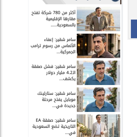
أكثر من 780 شركة تفتح
مقارها الإقليمية
بالسعودية.....
سامر شقير: إعفاء
الألماس من رسوم ترامب
الجمركية...
سامر شقير: فشل صفقة
الـ4.2 مليار دولار
يكشف...
سامر شقير: ستارلينك
موبايل يفتح مرحلة
جديدة في...
سامر شقير: صفقة EA
التاريخية تضع السعودية
في...