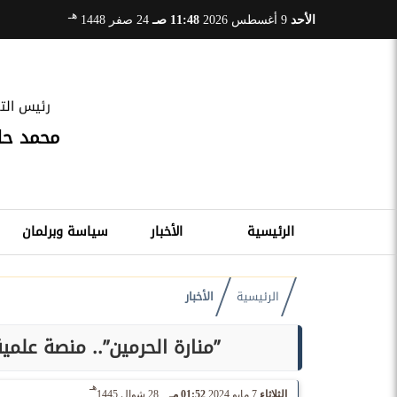
هـ
الأحد
9 أغسطس 2026
11:48 صـ
24 صفر 1448
رئيس التح
محمد ح
الرئيسية
الأخبار
سياسة وبرلمان
الرئيسية
الأخبار
”منارة الحرمين”.. منصة علمي
هـ
الثلاثاء
7 مايو 2024
01:52 مـ
28 شوال 1445