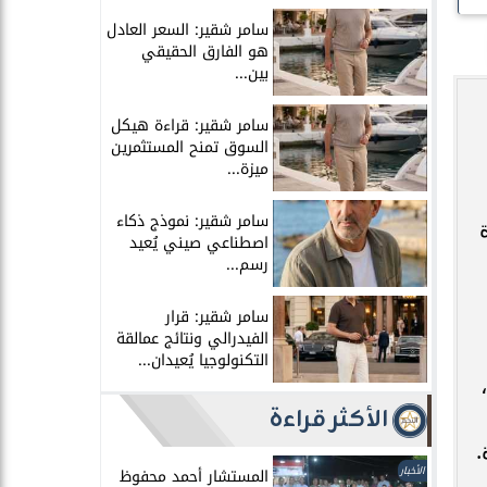
سامر شقير: السعر العادل
هو الفارق الحقيقي
بين...
سامر شقير: قراءة هيكل
السوق تمنح المستثمرين
ميزة...
سامر شقير: نموذج ذكاء
اصطناعي صيني يُعيد
رسم...
سامر شقير: قرار
الفيدرالي ونتائج عمالقة
التكنولوجيا يُعيدان...
الأكثر قراءة
.
الأخبار
المستشار أحمد محفوظ