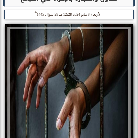
هـ
الأربعاء
8 مايو 2024
12:28 مـ
29 شوال 1445