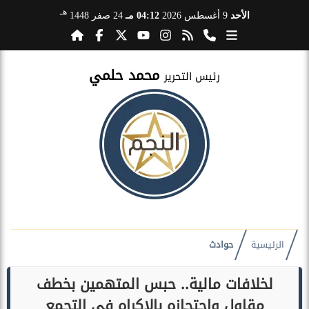
هـ
الأحد
9 أغسطس 2026
04:12 مـ
24 صفر 1448
محمد حلمي
رئيس التحرير
الرئيسية
حوادث
لخلافات مالية.. حبس المتهمين بخطف
مقاول واحتجازه بالإكراه في التجمع