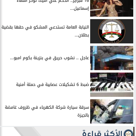
16 فبراير.. الحكم علي التيك توكر أسماء
إسماعيل...
النيابة العامة تستدعي المشكو في حقها بقضية
بطلان...
عاجل .. نشوب حريق في بنزينة بكوم امبو...
ضبط 6 تشكيلات عصابية في حملة أمنية
سرقة سيارة شركة الكهرباء في ظروف غامضة
بالجيزة
الأكثر قراءة