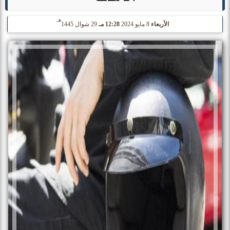
هـ
الأربعاء
8 مايو 2024
12:28 مـ
29 شوال 1445