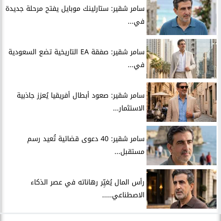
سامر شقير: ستارلينك موبايل يفتح مرحلة جديدة
في...
سامر شقير: صفقة EA التاريخية تضع السعودية
في...
سامر شقير: صعود أبطال أفريقيا يُعزز جاذبية
الاستثمار...
سامر شقير: 40 دعوى قضائية تُعيد رسم
مستقبل...
رأس المال يُغيِّر رهاناته في عصر الذكاء
الاصطناعي.....