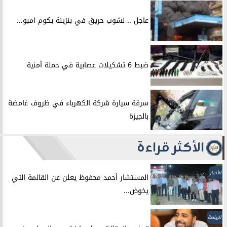
عاجل .. نشوب حريق في بنزينة بكوم امبو...
ضبط 6 تشكيلات عصابية في حملة أمنية
سرقة سيارة شركة الكهرباء في ظروف غامضة
بالجيزة
الأكثر قراءة
الأخبار
المستشار أحمد محفوظ يعلن عن القائمة التي
يخوض...
الرياضة