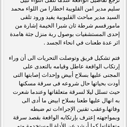
سليم مدير امن القلويبة اخطارا من اللواء محمد
السيد مدير مباحث القليوبية يفيد ورود تلقى
مامورقسم شرطة ثان شبرا الخيمة إشارة من
إحدى المستشفيات بوصول ربة منزل جثة هامدة
اثر عدة طعنات في انحاء الجسد .
فتم تشكيل فريق وتوصلت التحريات الى أن وراء
إرتكاب الواقعة عاطل وقيامه بالتعدى على
المجنى عليها بسلاح أبيض وإحداث إصابتها التى
أودت بحياتها حال شروعه فى سرقة مسكنها
حيث تسلل ليلا لسرقة متعلقاتها وعندما شعرت
به انهال عليها طعنا بسلاح ابيض ما أدى الى
وفاتها.وعقب تقنين الإجراءات تم ضبطه
وبمواجهته إعترف بإرتكابه الواقعة بقصد سرقة
متعلقاتها كما أرشد عن الأداة المستخدمة وتم