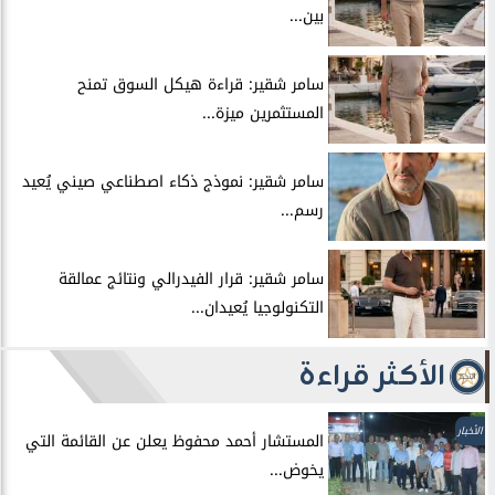
بين...
سامر شقير: قراءة هيكل السوق تمنح
المستثمرين ميزة...
سامر شقير: نموذج ذكاء اصطناعي صيني يُعيد
رسم...
سامر شقير: قرار الفيدرالي ونتائج عمالقة
التكنولوجيا يُعيدان...
الأكثر قراءة
الأخبار
المستشار أحمد محفوظ يعلن عن القائمة التي
يخوض...