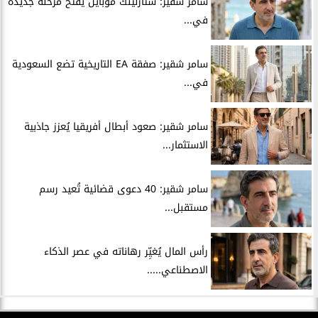
سامر شقير: ستارلينك موبايل يفتح مرحلة جديدة
في...
سامر شقير: صفقة EA التاريخية تضع السعودية
في...
سامر شقير: صعود أبطال أفريقيا يُعزز جاذبية
الاستثمار...
سامر شقير: 40 دعوى قضائية تُعيد رسم
مستقبل...
رأس المال يُغيِّر رهاناته في عصر الذكاء
الاصطناعي.....