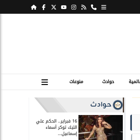
المية
حوادث
منوعات
حوادث
16 فبراير.. الحكم علي
التيك توكر أسماء
إسماعيل...