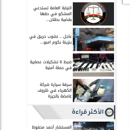
النيابة العامة تستدعي
المشكو في حقها
بقضية بطلان...
عاجل .. نشوب حريق في
بنزينة بكوم امبو...
ضبط 6 تشكيلات عصابية
في حملة أمنية
سرقة سيارة شركة
الكهرباء في ظروف
غامضة بالجيزة
الأكثر قراءة
الأخبار
المستشار أحمد محفوظ