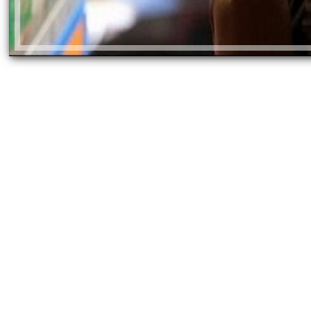
بسات ما تبلغ لقسم شرطة المطرية من بعض الأشخاص
لمُبلغين وبعض الأهالي بقيامهم بـسرقة تيار كهربائى
ونه الموظف المسؤول عن تحصيل الفواتير بالمنطقة.
عترف بارتكاب الواقعة، فتم إتخاذ الإجراءات القانونية،