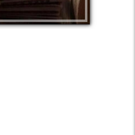
محمد حلمي
كشفت أجهزة الأمن في القاهرة عن ملا
بتضررهم من أحد الاشخاص لقيامه بإيهام ا
ومساومتهم على دفع مبلغ مالي مدعيًا ك
باتخاذ الإجراءات أمكن ضبطه، وبمواجهته ا
وتولت النيابة العامة التحقيق.