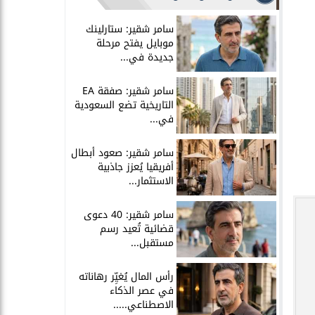
سامر شقير: ستارلينك
موبايل يفتح مرحلة
جديدة في...
سامر شقير: صفقة EA
التاريخية تضع السعودية
في...
سامر شقير: صعود أبطال
أفريقيا يُعزز جاذبية
الاستثمار...
سامر شقير: 40 دعوى
قضائية تُعيد رسم
مستقبل...
رأس المال يُغيِّر رهاناته
في عصر الذكاء
الاصطناعي.....