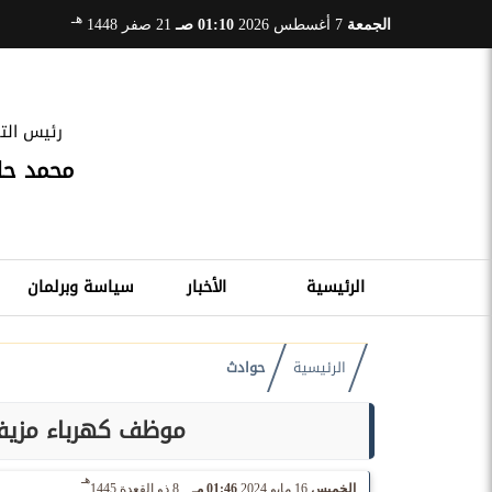
هـ
الجمعة
7 أغسطس 2026
01:10 صـ
21 صفر 1448
رئيس التح
محمد ح
الرئيسية
الأخبار
سياسة وبرلمان
الرئيسية
حوادث
موظف كهرباء مزيف
هـ
الخميس
16 مايو 2024
01:46 مـ
8 ذو القعدة 1445