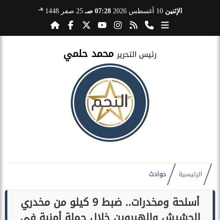
هـ
الإثنين
10 أغسطس 2026
07:28 صـ
25 صفر 1448
محمد حلمي
رئيس التحرير
الرئيسية
حوادث
أسلحة ومخدرات.. ضبط 9 كيلو من مخدري
الحشيش والهيروين خلال حملة أمنية في