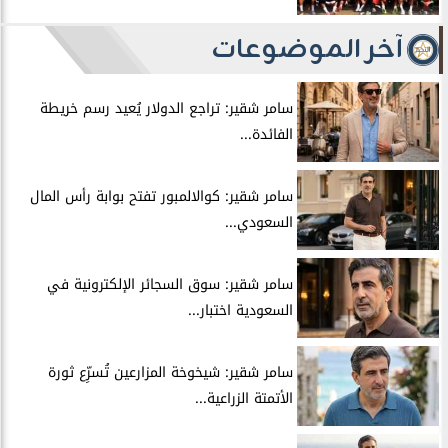
آخر الموضوعات
سامر شقير: تراجع الدولار يُعيد رسم خريطة
الفائدة...
سامر شقير: كوالالمبور تفتح بوابة رأس المال
السعودي...
سامر شقير: سوق السجائر الإلكترونية في
السعودية اختبار...
سامر شقير: شيخوخة المزارعين تُسرِّع ثورة
الأتمتة الزراعية...