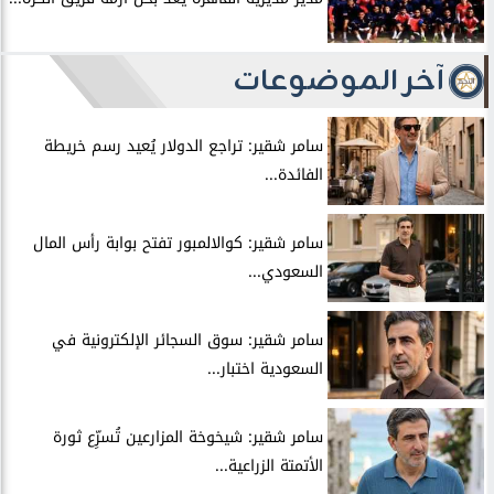
آخر الموضوعات
سامر شقير: تراجع الدولار يُعيد رسم خريطة
الفائدة...
سامر شقير: كوالالمبور تفتح بوابة رأس المال
السعودي...
سامر شقير: سوق السجائر الإلكترونية في
السعودية اختبار...
سامر شقير: شيخوخة المزارعين تُسرِّع ثورة
الأتمتة الزراعية...