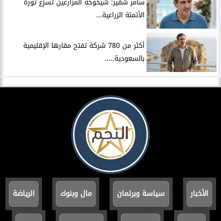
سامر شقير: شيخوخة المزارعين تُسرِّع ثورة
الأتمتة الزراعية...
أكثر من 780 شركة تفتح مقارها الإقليمية
بالسعودية.....
الأخبار
سياسة وبرلمان
مال وبنوك
الرياضة