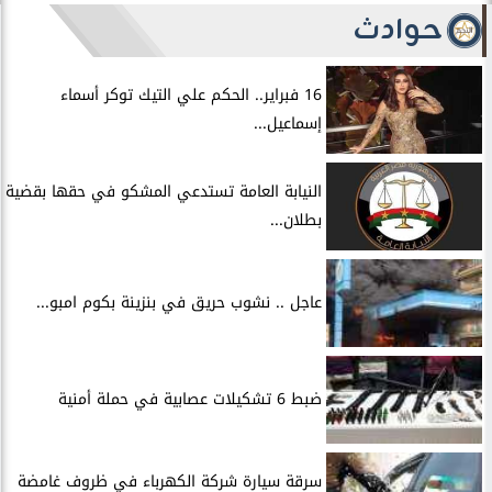
حوادث
16 فبراير.. الحكم علي التيك توكر أسماء
إسماعيل...
النيابة العامة تستدعي المشكو في حقها بقضية
بطلان...
عاجل .. نشوب حريق في بنزينة بكوم امبو...
ضبط 6 تشكيلات عصابية في حملة أمنية
سرقة سيارة شركة الكهرباء في ظروف غامضة