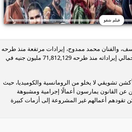
فيلم شقو
سف، والفنان محمد ممدوح، إيرادات مرتفعة منذ طرحه
في دور العرض السينمائية، حيث بلغت إجمالي إيراداته منذ طرحه 71,812,129 مليون جنيه في
كشن تشويقي لا يخلو من الرومانسية والكوميديا، حيث
 عن القانون يمارسون أعمالًا إجرامية ومشبوهة
 تقودهم أعمالهم غير المشروعة إلى أزمات كبيرة