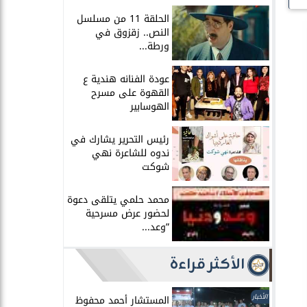
الحلقة 11 من مسلسل
النص.. زقزوق في
ورطة...
عودة الفنانه هندية ع
القهوة على مسرح
الهوسابير
رئيس التحرير يشارك في
ندوه للشاعرة نهي
شوكت
محمد حلمي يتلقى دعوة
لحضور عرض مسرحية
”وعد...
الأكثر قراءة
الأخبار
المستشار أحمد محفوظ