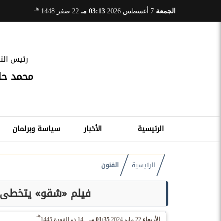
هـ
الجمعة
7 أغسطس 2026
03:13 مـ
22 صفر 1448
رئيس التح
محمد ح
الرئيسية
الأخبار
سياسة وبرلمان
الرئيسية
الفنون
فيلم «شقو» يتخطى الـ 71 مليون جنيه في شباك 
هـ
الأربعاء
22 مايو 2024
01:35 مـ
14 ذو القعدة 1445