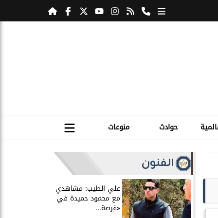
المية
حوادث
منوعات
الفنون
علي الطيب: مشاهدي
مع محمود حميدة في
«فرصة...