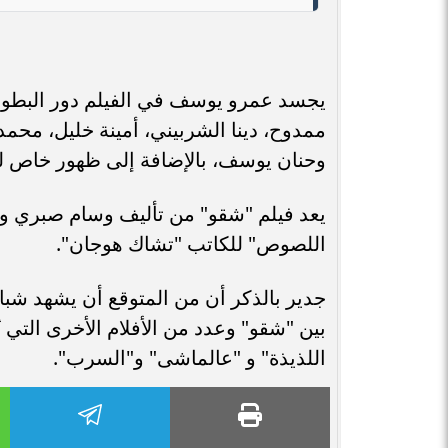
يجسد عمرو يوسف في الفيلم دور البطول
ممدوح، دينا الشربيني، أمينة خليل، محم
وحنان يوسف، بالإضافة إلى ظهور خاص ل
يعد فيلم "شقو" من تأليف وسام صبري وإ
اللصوص" للكاتب "تشاك هوجان".
جدير بالذكر أن من المتوقع أن يشهد شباك
بين "شقو" وعدد من الأفلام الأخرى التي
اللذيذة" و "عالماشى" و"السرب".