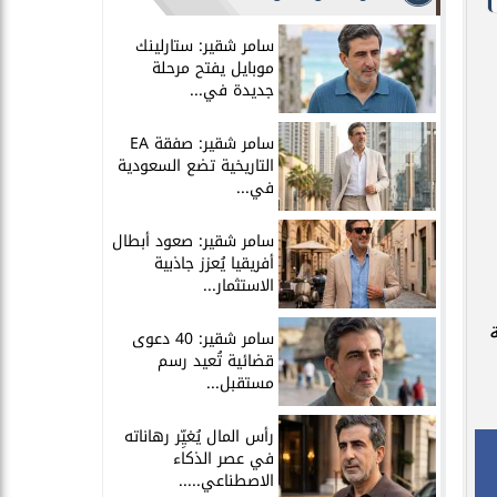
سامر شقير: ستارلينك
موبايل يفتح مرحلة
جديدة في...
سامر شقير: صفقة EA
التاريخية تضع السعودية
في...
سامر شقير: صعود أبطال
أفريقيا يُعزز جاذبية
الاستثمار...
سامر شقير: 40 دعوى
قضائية تُعيد رسم
مستقبل...
رأس المال يُغيِّر رهاناته
في عصر الذكاء
الاصطناعي.....