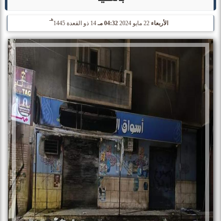
هـ
الأربعاء
22 مايو 2024
04:32 مـ
14 ذو القعدة 1445