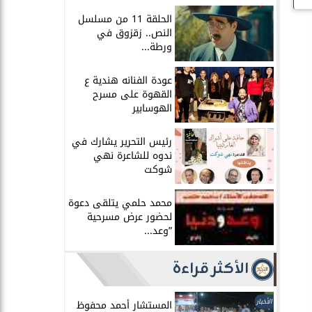
الحلقة 11 من مسلسل
النص.. زقزوق في
ورطة...
عودة الفنانه هندية ع
القهوة على مسرح
الهوسابير
رئيس التحرير يشارك في
ندوه للشاعرة نهي
شوكت
محمد حلمي يتلقى دعوة
لحضور عرض مسرحية
”وعد...
الأكثر قراءة
الأخبار
المستشار أحمد محفوظ