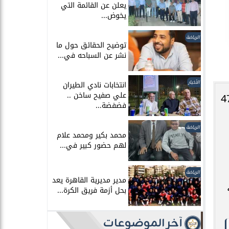
يعلن عن القائمة التي
يخوض...
الرياضة
توضيح الحقائق حول ما
نشر عن السباحه في...
الأخبار
انتخابات نادي الطيران
علي صفيح ساخن ..
م المصرية إيرادات وصلت إلى 11 مليونا و476
فضفضة...
الرياضة
محمد بكير ومحمد علام
لهم حضور كبير في...
الرياضة
مدير مديرية القاهرة يعد
بحل أزمة فريق الكرة...
آخر الموضوعات