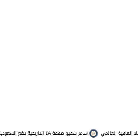
ة العالمي
سامر شقير: صفقة EA التاريخية تضع السعودية في قلب صناعة الألعاب العالمية