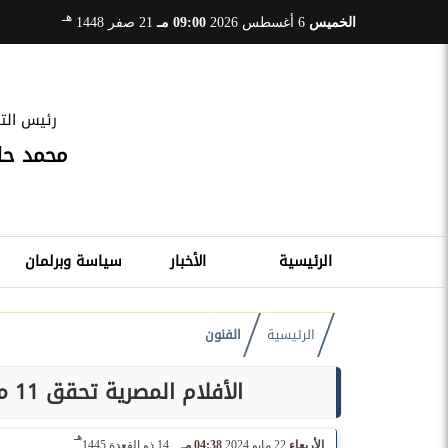
هـ
الخميس
6 أغسطس 2026
09:00 مـ
21 صفر 1448
رئيس التح
محمد ح
الرئيسية
الأخبار
سياسة وبرلمان
الرئيسية
الفنون
الأفلام المصرية تحقق 11 مليون جنيه على مدار أسبوع في دور العرض
هـ
الأربعاء
22 مايو 2024
04:38 مـ
14 ذو القعدة 1445