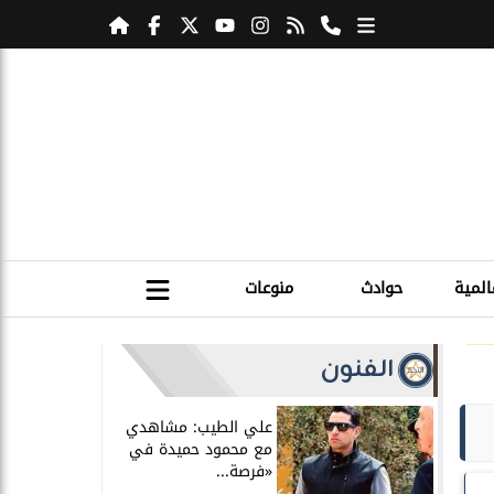
المية
حوادث
منوعات
الفنون
علي الطيب: مشاهدي
مع محمود حميدة في
«فرصة...