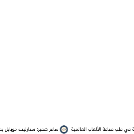
سامر شقير: ستارلينك موبايل يفتح مرحلة 