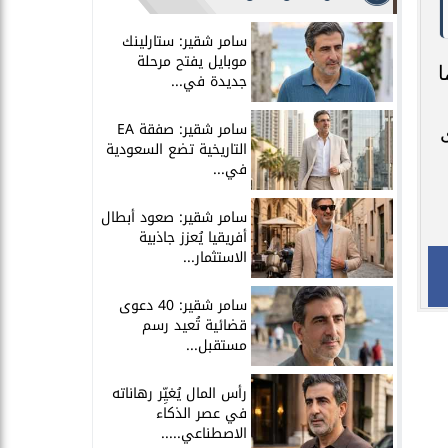
سامر شقير: ستارلينك
موبايل يفتح مرحلة
ا
جديدة في...
سامر شقير: صفقة EA
التاريخية تضع السعودية
في...
سامر شقير: صعود أبطال
أفريقيا يُعزز جاذبية
الاستثمار...
سامر شقير: 40 دعوى
قضائية تُعيد رسم
مستقبل...
رأس المال يُغيِّر رهاناته
في عصر الذكاء
الاصطناعي.....