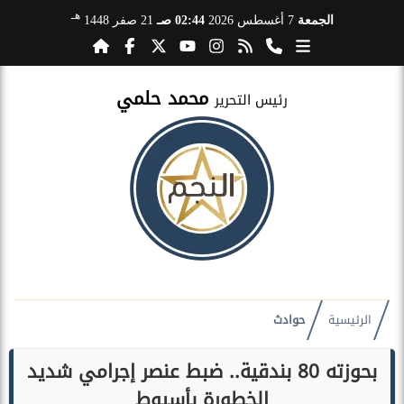
هـ
الجمعة
7 أغسطس 2026
02:44 صـ
21 صفر 1448
محمد حلمي
رئيس التحرير
الرئيسية
حوادث
بحوزته 80 بندقية.. ضبط عنصر إجرامي شديد
الخطورة بأسيوط