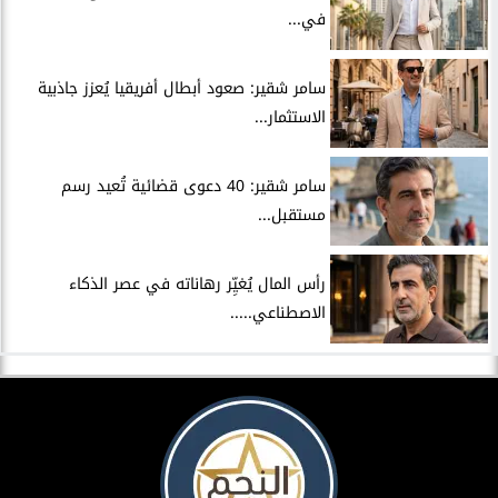
في...
سامر شقير: صعود أبطال أفريقيا يُعزز جاذبية
الاستثمار...
سامر شقير: 40 دعوى قضائية تُعيد رسم
مستقبل...
رأس المال يُغيِّر رهاناته في عصر الذكاء
الاصطناعي.....