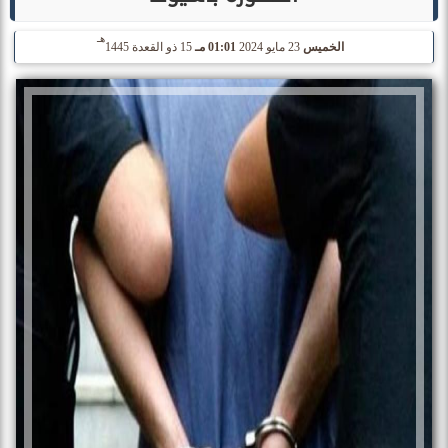
هـ
الخميس
23 مايو 2024
01:01 مـ
15 ذو القعدة 1445