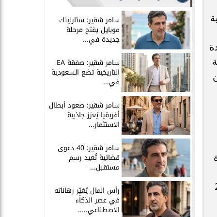
ة
سامر شقير: ستارلينك
موبايل يفتح مرحلة
جديدة في...
ن عدة
ة
سامر شقير: صفقة EA
التاريخية تضع السعودية
ن
في...
سامر شقير: صعود أبطال
أفريقيا يُعزز جاذبية
الاستثمار...
سامر شقير: 40 دعوى
قضائية تُعيد رسم
مستقبل...
ة عام 2022
رأس المال يُغيِّر رهاناته
في عصر الذكاء
الاصطناعي.....