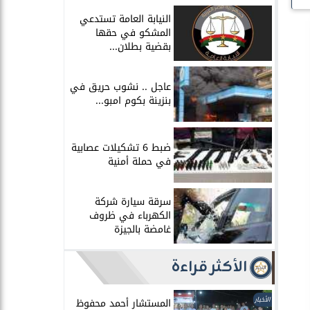
النيابة العامة تستدعي
المشكو في حقها
بقضية بطلان...
عاجل .. نشوب حريق في
بنزينة بكوم امبو...
ضبط 6 تشكيلات عصابية
في حملة أمنية
سرقة سيارة شركة
الكهرباء في ظروف
غامضة بالجيزة
الأكثر قراءة
الأخبار
المستشار أحمد محفوظ