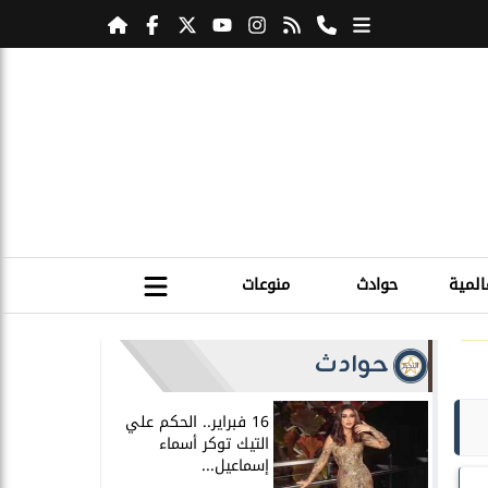
المية
حوادث
منوعات
حوادث
16 فبراير.. الحكم علي
التيك توكر أسماء
إسماعيل...