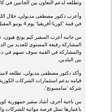
وتطلعه لدعم التعاون بين الجانبين في كا
وأعرب دكتور مصطفى مدبولي، خلال اللقاء
في قمة 'كوريا-أفريقيا' يوم 4 يونيو المقبل، نيابة عن رئيس الجمهورية.
من جانبه أعرب السفير كيم يونج هيون، 
المشاركة رفيعة المستوى للعديد من الدو
والمشاركة في القمة سوف تسهم في دعم الع
بين البلدين.
وأكد دكتور مصطفى مدبولي، تطلعه لاستمرا
قيامه بدعم استثمارات الشركات الكورية
شركة 'سامسونج'.
من ناحية أخرى، أشاد سفير جمهورية كوريا
باعتبارها تمثل فرصة مواتية للشركات وال