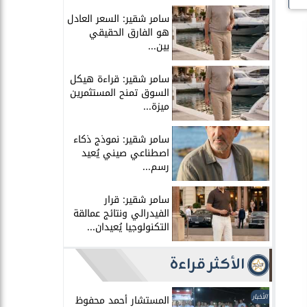
سامر شقير: السعر العادل
هو الفارق الحقيقي
بين...
سامر شقير: قراءة هيكل
السوق تمنح المستثمرين
ميزة...
سامر شقير: نموذج ذكاء
اصطناعي صيني يُعيد
رسم...
سامر شقير: قرار
الفيدرالي ونتائج عمالقة
التكنولوجيا يُعيدان...
الأكثر قراءة
الأخبار
المستشار أحمد محفوظ