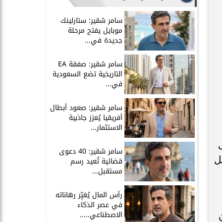
سامر شقير: ستارلينك
موبايل يفتح مرحلة
جديدة في...
سامر شقير: صفقة EA
التاريخية تضع السعودية
في...
سامر شقير: صعود أبطال
أفريقيا يُعزز جاذبية
الاستثمار...
سامر شقير: 40 دعوى
ل
قضائية تُعيد رسم
مستقبل...
رأس المال يُغيِّر رهاناته
في عصر الذكاء
الاصطناعي.....