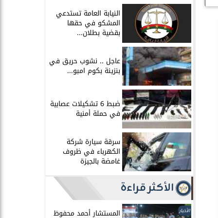
النيابة العامة تستدعي
المشكو في حقها
بقضية بطلان...
عاجل .. نشوب حريق في
بنزينة بكوم امبو...
ضبط 6 تشكيلات عصابية
في حملة أمنية
سرقة سيارة شركة
الكهرباء في ظروف
غامضة بالجيزة
الأكثر قراءة
الأخبار
المستشار أحمد محفوظ