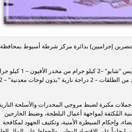
عنصرين إجراميين) بدائرة مركز شرطة أسيوط بمحافظة
وتبين أن بحوزتهما(4 كيلو جرام لمخدر الآيس "شابو" –2 كيلو جرام من مخدر الأفيون
من مخدر الحشيش – فرد خرطوش وعدد من الطلقات – 2 دراجة نارية "
ًا حملات مكبرة لضبط مروجي المخدرات والأسلحة النارية
نية المُكثفة لمواجهة أعمال البلطجة، وضبط الخارجين
يضاء، وإحكام السيطرة الأمنية، وتكثيف الجهود لمكافحة
إيجابياً على الاقتصاد الوطنى والحفاظ على المال العام