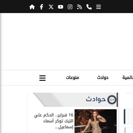
المية
حوادث
منوعات
حوادث
16 فبراير.. الحكم علي
التيك توكر أسماء
إسماعيل...