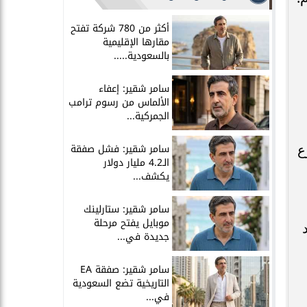
أكثر من 780 شركة تفتح
مقارها الإقليمية
بالسعودية.....
سامر شقير: إعفاء
الألماس من رسوم ترامب
الجمركية...
سامر شقير: فشل صفقة
ن شرع
الـ4.2 مليار دولار
يكشف...
سامر شقير: ستارلينك
موبايل يفتح مرحلة
جديدة في...
سامر شقير: صفقة EA
التاريخية تضع السعودية
في...