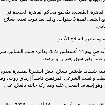
اهرة، المُنعقدة بمُجمع محاكم القاهرة الجديدة في
التجمع الخامس، بمعاقبة مُدانٍ بالحبس مع الشغل لمدة 3 سنوات، وذلك بعد ثبوت تعديه بسلاح
دي.
، ومصادرة السلاح الأبيض.
وأسندت النيابة العامة للمتهم محمود.ب أنه في يوم 14 أغسطس 2023 بدائرة قسم البساتي
عمداً بغير سبق إصرار أو ترصد.
 عليه بتسديد طعنتين بسلاح ابيض استقرتا بميسرة صدره
الطب والطب الشرعي المرفقين قاصداً إزهاق روجه، وقد
 وهو إسعاف المجني عليه ومداركة حالته بالعلاج على
وقالت المحكمة في حيثيات حُكمها ان الواقعة تتحصل في أنه في ليلة 14 أغسطس 2023 وحال