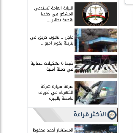
النيابة العامة تستدعي
المشكو في حقها
بقضية بطلان...
عاجل .. نشوب حريق في
بنزينة بكوم امبو...
ضبط 6 تشكيلات عصابية
في حملة أمنية
سرقة سيارة شركة
الكهرباء في ظروف
غامضة بالجيزة
الأكثر قراءة
الأخبار
المستشار أحمد محفوظ