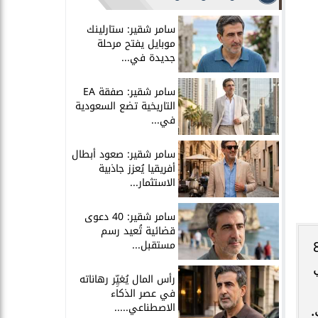
سامر شقير: ستارلينك
موبايل يفتح مرحلة
جديدة في...
سامر شقير: صفقة EA
التاريخية تضع السعودية
في...
سامر شقير: صعود أبطال
أفريقيا يُعزز جاذبية
الاستثمار...
سامر شقير: 40 دعوى
قضائية تُعيد رسم
مستقبل...
رأس المال يُغيِّر رهاناته
في عصر الذكاء
الاصطناعي.....