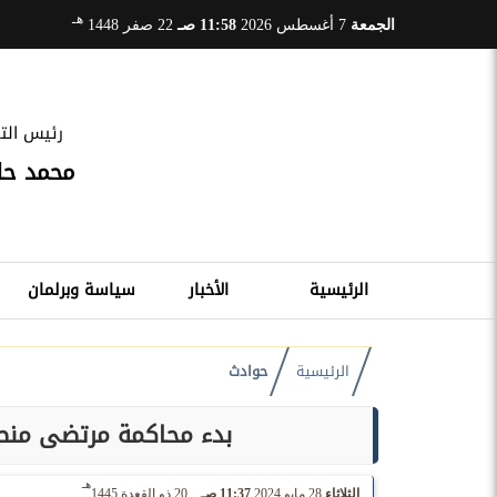
هـ
الجمعة
7 أغسطس 2026
11:58 صـ
22 صفر 1448
رئيس التح
محمد ح
الرئيسية
الأخبار
سياسة وبرلمان
الرئيسية
حوادث
بدء محاكمة مرتضى منصور في 8 دعاوى سب و
هـ
الثلاثاء
28 مايو 2024
11:37 صـ
20 ذو القعدة 1445