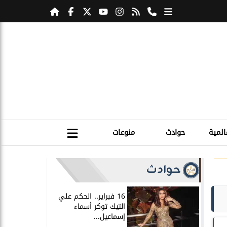
المية
حوادث
منوعات
حوادث
16 فبراير.. الحكم علي
التيك توكر أسماء
إسماعيل...