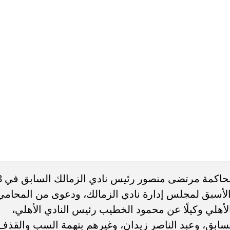
ق بتأييد حكم حبس مرتضى منصور سنة مع الإيقاف
ترحيله لسجن وادي النطرون، حيث قضى العقوبة وتم عزله