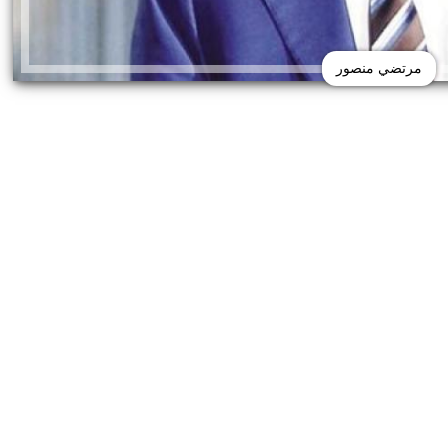
مرتضي منصور
تنظر محكمة جنح الاقتصادية، بعد 
أسبق لمجلس إدارة نادي الزمالك، ودعوى من المحامي
لأهلي وكيلًا عن محمود الخطيب رئيس النادي الأهلي،
لسابق، وعبد الناصر زيدان، وغيرهم بتهمة السب والقذف