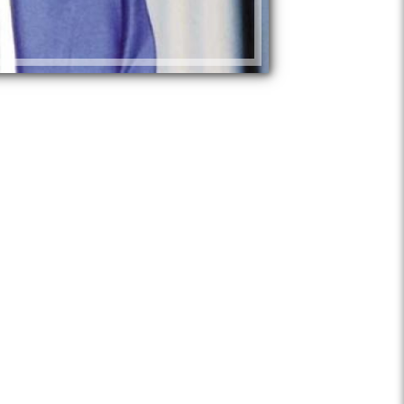
نيفين إسلام
دعاوى مقامة من ممدوح عباس الرئيس ال
محمد عثمان المستشار القانوني للنادي ا
وهاني العتال نائب رئيس نادي الزمالك ا
تأييد حبس مرتضى منصور