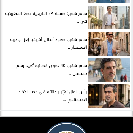
سامر شقير: صفقة EA التاريخية تضع السعودية
في...
سامر شقير: صعود أبطال أفريقيا يُعزز جاذبية
الاستثمار...
سامر شقير: 40 دعوى قضائية تُعيد رسم
مستقبل...
رأس المال يُغيِّر رهاناته في عصر الذكاء
الاصطناعي.....