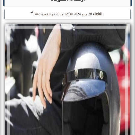
هـ
الثلاثاء
28 مايو 2024
12:30 مـ
20 ذو القعدة 1445