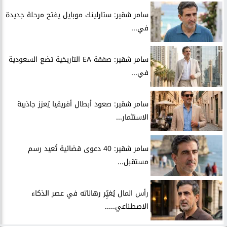
سامر شقير: ستارلينك موبايل يفتح مرحلة جديدة
في...
سامر شقير: صفقة EA التاريخية تضع السعودية
في...
سامر شقير: صعود أبطال أفريقيا يُعزز جاذبية
الاستثمار...
سامر شقير: 40 دعوى قضائية تُعيد رسم
مستقبل...
رأس المال يُغيِّر رهاناته في عصر الذكاء
الاصطناعي.....