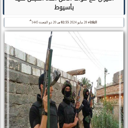
بأسيوط
هـ
الثلاثاء
28 مايو 2024
02:55 مـ
20 ذو القعدة 1445