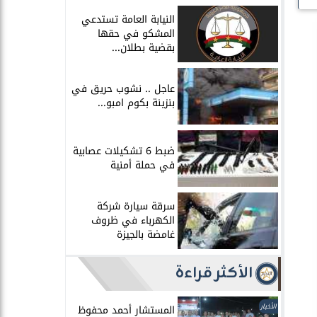
النيابة العامة تستدعي
المشكو في حقها
بقضية بطلان...
عاجل .. نشوب حريق في
بنزينة بكوم امبو...
ضبط 6 تشكيلات عصابية
في حملة أمنية
سرقة سيارة شركة
الكهرباء في ظروف
غامضة بالجيزة
الأكثر قراءة
الأخبار
المستشار أحمد محفوظ