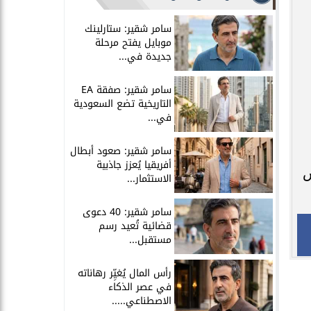
سامر شقير: ستارلينك
موبايل يفتح مرحلة
جديدة في...
سامر شقير: صفقة EA
التاريخية تضع السعودية
في...
سامر شقير: صعود أبطال
أفريقيا يُعزز جاذبية
ش
الاستثمار...
سامر شقير: 40 دعوى
قضائية تُعيد رسم
مستقبل...
رأس المال يُغيِّر رهاناته
في عصر الذكاء
الاصطناعي.....