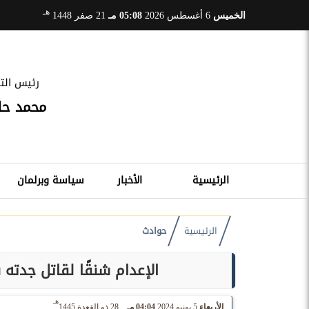
هـ
الخميس
6 أغسطس 2026
05:08 مـ
21 صفر 1448
رئيس التح
محمد ح
الرئيسية
الأخبار
سياسة وبرلمان
الرئيسية
حوادث
الإعدام شنقًا لقاتل جدته
هـ
الأربعاء
5 يونيو 2024
04:04 مـ
28 ذو القعدة 1445