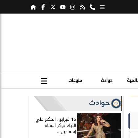
المية
حوادث
منوعات
حوادث
16 فبراير.. الحكم علي
التيك توكر أسماء
إسماعيل...