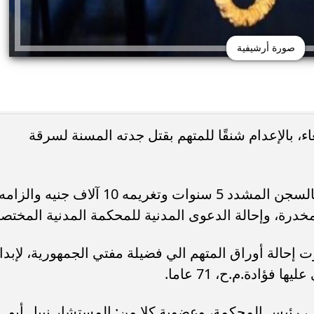
صورة أرشيفية
ء، بالإعدام شنقًا للمتهم بقتل جدته المسنة لسرقة
كما قضت المحكمة بالحكم على المتهم بالسجن المشدد 5 سنوات وتغريمه 10 آلاف جنيه والزام
 مخدرة، وإحالة الدعوى المدنية للمحكمة المدنية المختصة
إحالة أوراق المتهم الي فضيلة مفتي الجمهورية، لإبدا
فؤادة.م.ح، 71 عاما.
 رئيس المحكمة، وعضوية كلا من: المستشار نبيل أبو