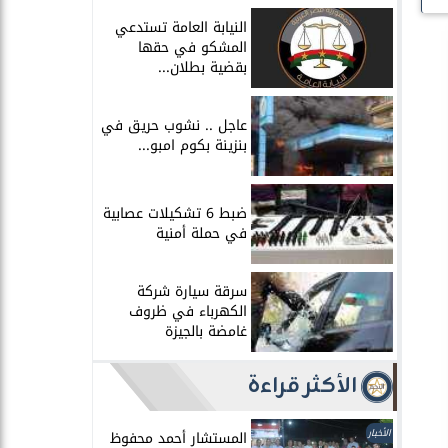
النيابة العامة تستدعي
المشكو في حقها
بقضية بطلان...
عاجل .. نشوب حريق في
بنزينة بكوم امبو...
ضبط 6 تشكيلات عصابية
في حملة أمنية
سرقة سيارة شركة
الكهرباء في ظروف
غامضة بالجيزة
الأكثر قراءة
الأخبار
المستشار أحمد محفوظ