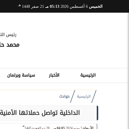
هـ
الخميس
6 أغسطس 2026
05:13 مـ
21 صفر 1448
رئيس التح
محمد ح
الرئيسية
الأخبار
سياسة وبرلمان
الرئيسية
حوادث
الداخلية تواصل حملاتها الأمنية بـ 3 محافظات لضبط حائزي المخدرات وال
هـ
الأربعاء
5 يونيو 2024
04:05 مـ
28 ذو القعدة 1445