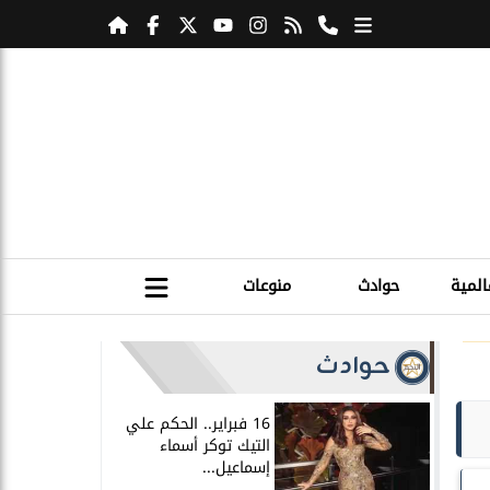
المية
حوادث
منوعات
حوادث
16 فبراير.. الحكم علي
التيك توكر أسماء
إسماعيل...