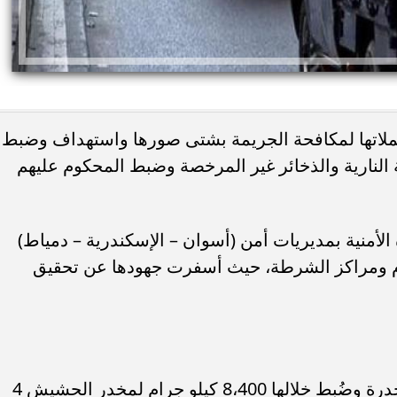
 حملاتها لمكافحة الجريمة بشتى صورها واستهداف وضبط
النارية والذخائر غير المرخصة وضبط المحكوم عليهم
الأمنية بمديريات أمن (أسوان – الإسكندرية – دمياط)
سام ومراكز الشرطة، حيث أسفرت جهودها عن تحقيق
ضبط عدد (5) قضية اتجار في المواد المخدرة وضُبط خلالها 8،400 كيلو جرام لمخدر الحشيش 4