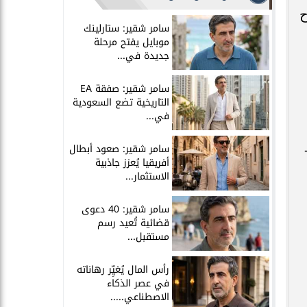
4 قطع سلاح
سامر شقير: ستارلينك
موبايل يفتح مرحلة
جديدة في...
سامر شقير: صفقة EA
التاريخية تضع السعودية
في...
سامر شقير: صعود أبطال
و-
أفريقيا يُعزز جاذبية
الاستثمار...
سامر شقير: 40 دعوى
قضائية تُعيد رسم
مستقبل...
رأس المال يُغيِّر رهاناته
في عصر الذكاء
الاصطناعي.....