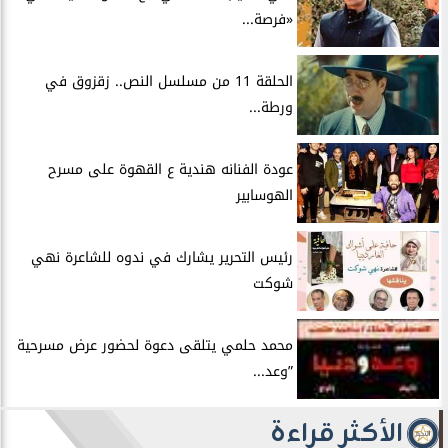
«فرصة...
الحلقة 11 من مسلسل النص.. زقزوق في
ورطة...
عودة الفنانه هندية ع القهوة على مسرح
الهوسابير
رئيس التحرير يشارك في ندوه للشاعرة نهي
شوكت
محمد حلمي يتلقى دعوة لحضور عرض مسرحية
”وعد...
الأكثر قراءة