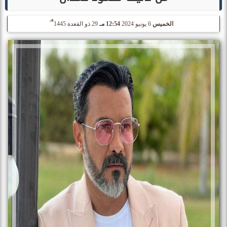
هـ
الخميس
6 يونيو 2024
12:54 مـ
29 ذو القعدة 1445