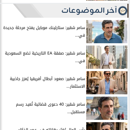
آخر الموضوعات
سامر شقير: ستارلينك موبايل يفتح مرحلة جديدة
في...
سامر شقير: صفقة EA التاريخية تضع السعودية
في...
سامر شقير: صعود أبطال أفريقيا يُعزز جاذبية
الاستثمار...
سامر شقير: 40 دعوى قضائية تُعيد رسم
مستقبل...
رأس المال يُغيِّر رهاناته في عصر الذكاء