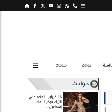
المية
حوادث
منوعات
حوادث
16 فبراير.. الحكم علي
التيك توكر أسماء
إسماعيل...