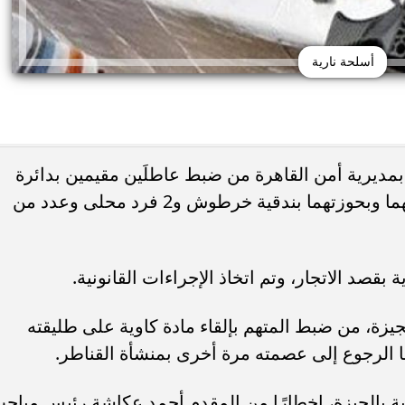
أسلحة نارية
يرية أمن القاهرة من ضبط عاطلَين مقيمين بدائرة
القسم، حال تواجدهما بالقرب من مسكنهما وبحوزتهما بندقية خرطوش و2 فرد محلى وعدد من
ة بقصد الاتجار، وتم اتخاذ الإجراءات القانونية.
جيزة، من ضبط المتهم بإلقاء مادة كاوية على طليقته
 الرجوع إلى عصمته مرة أخرى بمنشأة القناطر.
نية بالجيزة، إخطارًا من المقدم أحمد عكاشة رئيس مباح