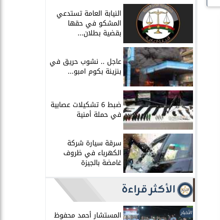
النيابة العامة تستدعي
المشكو في حقها
بقضية بطلان...
عاجل .. نشوب حريق في
بنزينة بكوم امبو...
ضبط 6 تشكيلات عصابية
في حملة أمنية
سرقة سيارة شركة
الكهرباء في ظروف
غامضة بالجيزة
الأكثر قراءة
الأخبار
المستشار أحمد محفوظ