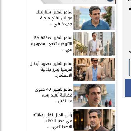
سامر شقير: ستارلينك
موبايل يفتح مرحلة
جديدة في...
سامر شقير: صفقة EA
التاريخية تضع السعودية
في...
سامر شقير: صعود أبطال
أفريقيا يُعزز جاذبية
الاستثمار...
سامر شقير: 40 دعوى
قضائية تُعيد رسم
مستقبل...
رأس المال يُغيِّر رهاناته
في عصر الذكاء
الاصطناعي.....