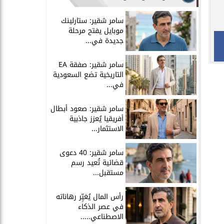
سامر شقير: ستارلينك
موبايل يفتح مرحلة
جديدة في...
سامر شقير: صفقة EA
التاريخية تضع السعودية
في...
سامر شقير: صعود أبطال
أفريقيا يُعزز جاذبية
الاستثمار...
سامر شقير: 40 دعوى
قضائية تُعيد رسم
مستقبل...
رأس المال يُغيِّر رهاناته
في عصر الذكاء
الاصطناعي.....