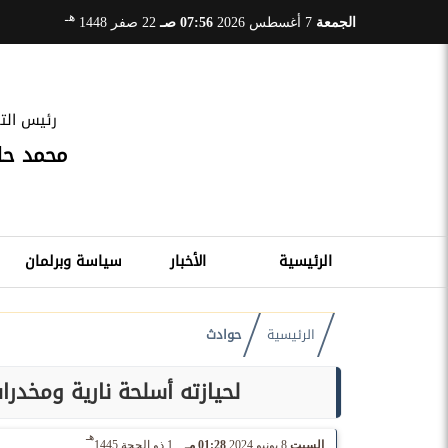
هـ
الجمعة
7 أغسطس 2026
07:56 صـ
22 صفر 1448
رئيس التح
محمد ح
الرئيسية
الأخبار
سياسة وبرلمان
الرئيسية
حوادث
لحيازته أسلحة نارية ومخدرا
هـ
السبت
8 يونيو 2024
01:28 مـ
1 ذو الحجة 1445