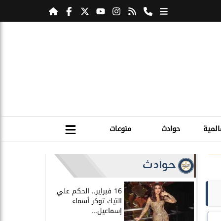
المية
حوادث
منوعات
حوادث
16 فبراير.. الحكم علي
التيك توكر أسماء
إسماعيل...