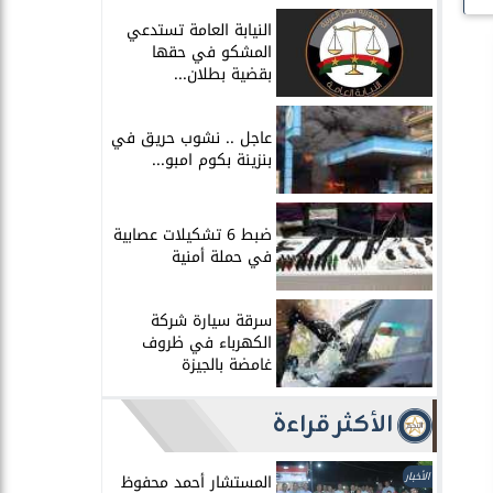
النيابة العامة تستدعي
المشكو في حقها
بقضية بطلان...
عاجل .. نشوب حريق في
بنزينة بكوم امبو...
ضبط 6 تشكيلات عصابية
في حملة أمنية
سرقة سيارة شركة
الكهرباء في ظروف
غامضة بالجيزة
الأكثر قراءة
الأخبار
المستشار أحمد محفوظ