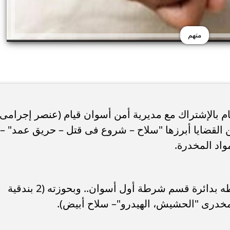
متهم
م بالإشتراك مع مديرية أمن أسوان قيام (عنصر إجرامى
القضايا أبرزها "سلاح – شروع فى قتل – حريق عمد" –
واد المخدرة.
عقب تقنين الإجراءات تم إستهدافه وضبطه بدائرة قسم شرطة أول أسوان.. وبحوزته (2 بندقية
درى "الحشيش، الهيدرو"– سلاح أبيض).