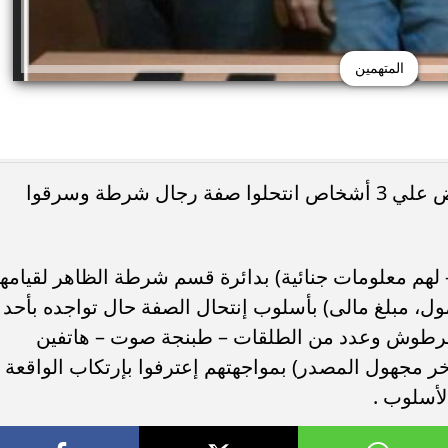
المتهمين
تمكنت الأجهزة الأمنية بالقاهرة، من القبض علي 3 أشخاص انتحلوا صفة رجال شرطة وسرقوا
ية في ضبط (3 أشخاص – لهم معلومات جنائية) بدائرة قسم شرطة الظاهر لقيام
ل، مبلغ مالى) بأسلوب إنتحال الصفة حال تواجده بأحد
 خرطوش وعدد من الطلقات – طبنجة صوت – هاتفين
 مجهول المصدر) بمواجهتهم إعترفوا بإرتكاب الواقعة ،
لأسلوب .