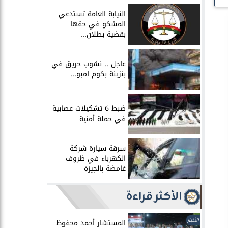
النيابة العامة تستدعي
المشكو في حقها
بقضية بطلان...
عاجل .. نشوب حريق في
بنزينة بكوم امبو...
ضبط 6 تشكيلات عصابية
في حملة أمنية
سرقة سيارة شركة
الكهرباء في ظروف
غامضة بالجيزة
الأكثر قراءة
الأخبار
المستشار أحمد محفوظ