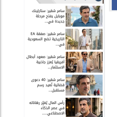
سامر شقير: ستارلينك
موبايل يفتح مرحلة
جديدة في...
سامر شقير: صفقة EA
التاريخية تضع السعودية
في...
سامر شقير: صعود أبطال
أفريقيا يُعزز جاذبية
الاستثمار...
سامر شقير: 40 دعوى
قضائية تُعيد رسم
مستقبل...
رأس المال يُغيِّر رهاناته
في عصر الذكاء
الاصطناعي.....