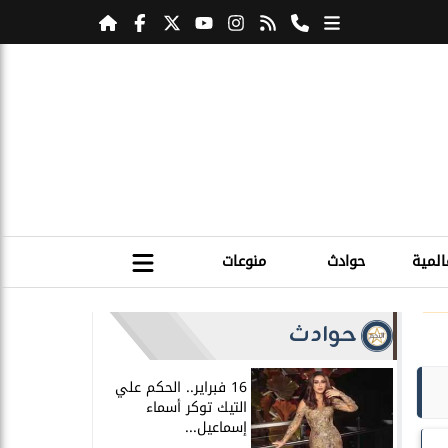
المية
حوادث
منوعات
حوادث
16 فبراير.. الحكم علي
التيك توكر أسماء
إسماعيل...