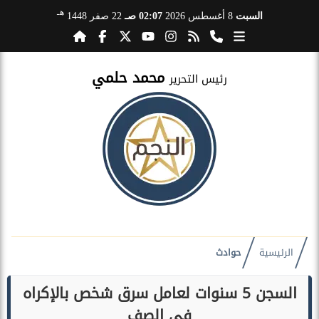
هـ
السبت
8 أغسطس 2026
02:07 صـ
22 صفر 1448
محمد حلمي
رئيس التحرير
الرئيسية
حوادث
السجن 5 سنوات لعامل سرق شخص بالإكراه
في الصف