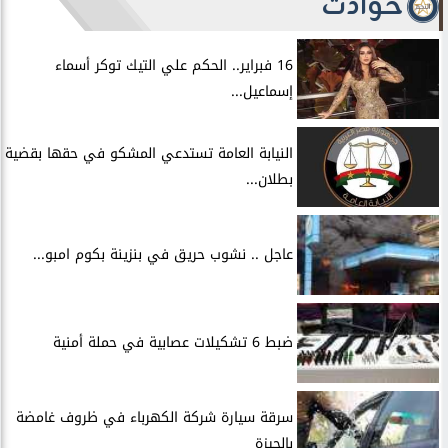
حوادث
16 فبراير.. الحكم علي التيك توكر أسماء
إسماعيل...
النيابة العامة تستدعي المشكو في حقها بقضية
بطلان...
عاجل .. نشوب حريق في بنزينة بكوم امبو...
ضبط 6 تشكيلات عصابية في حملة أمنية
سرقة سيارة شركة الكهرباء في ظروف غامضة
بالجيزة