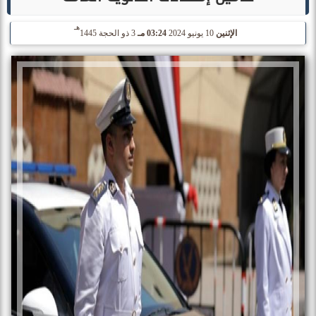
هـ
الإثنين
10 يونيو 2024
03:24 مـ
3 ذو الحجة 1445