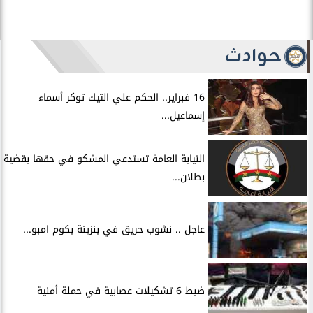
حوادث
16 فبراير.. الحكم علي التيك توكر أسماء
إسماعيل...
النيابة العامة تستدعي المشكو في حقها بقضية
بطلان...
عاجل .. نشوب حريق في بنزينة بكوم امبو...
ضبط 6 تشكيلات عصابية في حملة أمنية