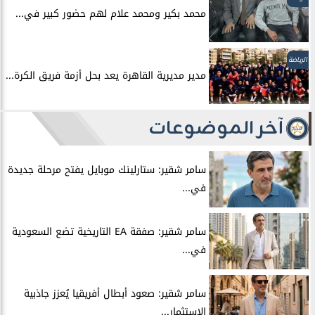
محمد بكير ومحمد علام لهم حضور كبير في...
الرياضة
مدير مديرية القاهرة يعد بحل أزمة فريق الكرة...
آخر الموضوعات
سامر شقير: ستارلينك موبايل يفتح مرحلة جديدة
في...
سامر شقير: صفقة EA التاريخية تضع السعودية
في...
سامر شقير: صعود أبطال أفريقيا يُعزز جاذبية
الاستثمار...