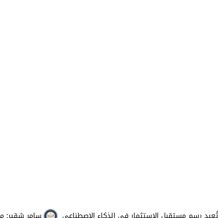
سامر شقير: مايكروسو