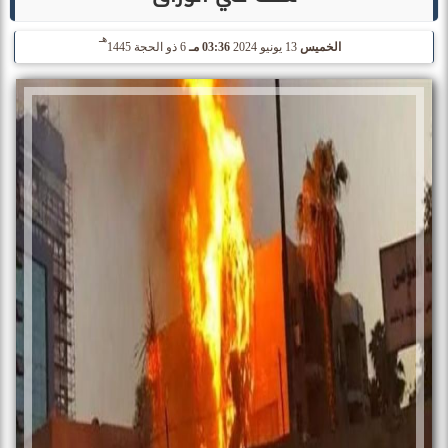
هـ
الخميس
13 يونيو 2024
03:36 مـ
6 ذو الحجة 1445