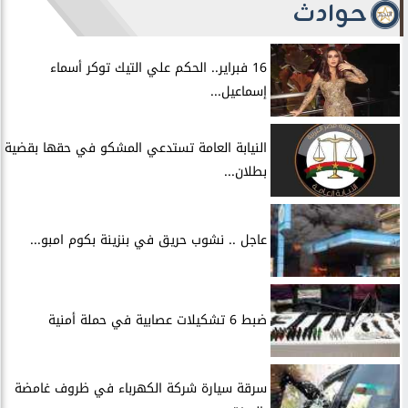
حوادث
16 فبراير.. الحكم علي التيك توكر أسماء
إسماعيل...
النيابة العامة تستدعي المشكو في حقها بقضية
بطلان...
عاجل .. نشوب حريق في بنزينة بكوم امبو...
ضبط 6 تشكيلات عصابية في حملة أمنية
سرقة سيارة شركة الكهرباء في ظروف غامضة