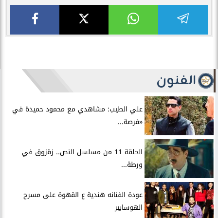
الفنون
علي الطيب: مشاهدي مع محمود حميدة في
«فرصة...
الحلقة 11 من مسلسل النص.. زقزوق في
ورطة...
عودة الفنانه هندية ع القهوة على مسرح
الهوسابير