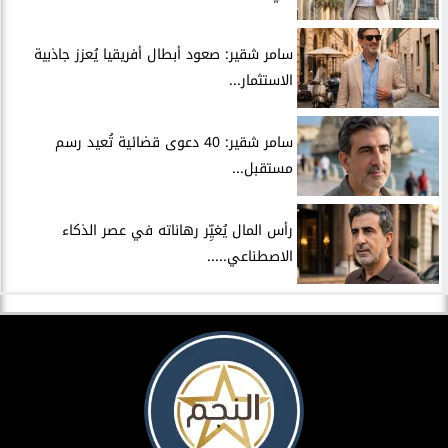
سامر شقير: صعود أبطال أفريقيا يُعزز جاذبية
الاستثمار...
سامر شقير: 40 دعوى قضائية تُعيد رسم
مستقبل...
رأس المال يُغيِّر رهاناته في عصر الذكاء
الاصطناعي.....