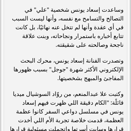
وساعدت إسعاد يونس شخصية "علي" في
التصالح والتسامح مع نفسه، وأنها ليست السبب
في أي عقدة وأنها لم تتخل عنه نهائيًا، بل كانت
تتابع أخباره باستمرار ونجاحاته، وبنت علاقة
ناجحة وصالحته على شقيقته.
وتصدرت الفنانة إسعاد يونس، محرك البحث
الإلكتروني الأكثر شهرة "جوجل" بسبب ظهورها
المفاجئ والمبهج بشخصيتها.
وكتبت علا عبدالمنعم، من روّاد السوشيال ميديا
قائلًة: "الكام دقيقة اللي ظهرت فيهم إسعاد
يونس في مسلسل دواعي السفر كانوا عظمة
العظمة، قدمت خلاصة تجربة الأم اللي أخدت
قرارها وسابت أسرتها واتحملت مسئولية قرارها