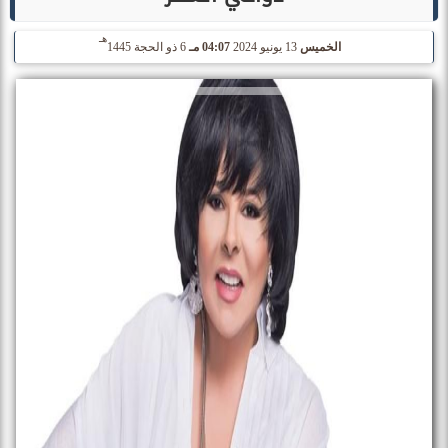
هـ
الخميس
13 يونيو 2024
04:07 مـ
6 ذو الحجة 1445