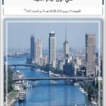
هـ
السبت
15 يونيو 2024
11:58 صـ
8 ذو الحجة 1445