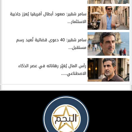
سامر شقير: صعود أبطال أفريقيا يُعزز جاذبية
الاستثمار...
سامر شقير: 40 دعوى قضائية تُعيد رسم
مستقبل...
رأس المال يُغيِّر رهاناته في عصر الذكاء
الاصطناعي.....