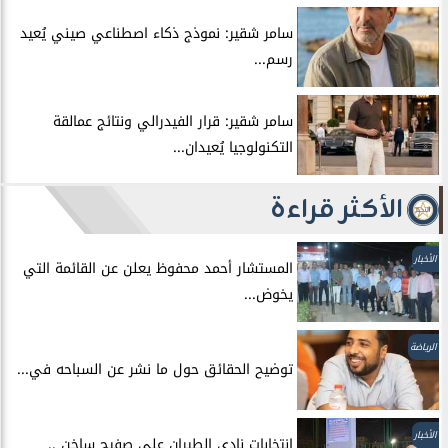
سامر شقير: نموذج ذكاء اصطناعي صيني يُعيد
رسم...
سامر شقير: قرار الفيدرالي ونتائج عمالقة
التكنولوجيا يُعيدان...
الأكثر قراءة
الأخبار
المستشار أحمد محفوظ يعلن عن القائمة التي
يخوض...
الرياضة
توضيح الحقائق حول ما نشر عن السباحه في...
الأخبار
انتخابات نادي الطيران علي صفيح ساخن ..