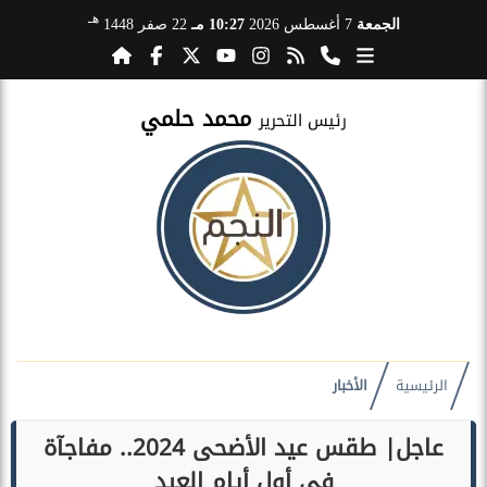
هـ
الجمعة
7 أغسطس 2026
10:27 مـ
22 صفر 1448
محمد حلمي
رئيس التحرير
الرئيسية
الأخبار
عاجل| طقس عيد الأضحى 2024.. مفاجآة
في أول أيام العيد