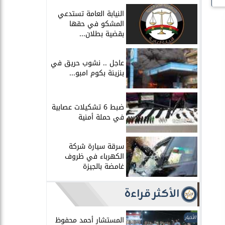
النيابة العامة تستدعي
المشكو في حقها
بقضية بطلان...
عاجل .. نشوب حريق في
بنزينة بكوم امبو...
ضبط 6 تشكيلات عصابية
في حملة أمنية
سرقة سيارة شركة
الكهرباء في ظروف
غامضة بالجيزة
الأكثر قراءة
الأخبار
المستشار أحمد محفوظ