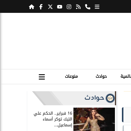
المية
حوادث
منوعات
حوادث
16 فبراير.. الحكم علي
التيك توكر أسماء
إسماعيل...