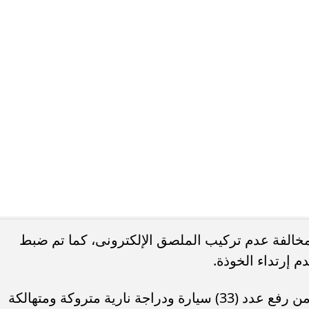
ت الأجهزة الأمنية في تحرير (1042) مخالفة عدم تركيب الملصق الإلكترونى، كما تم ضبط
وفي ذات السياق تمكنت الأجهزة الأمنية من رفع عدد (33) سيارة ودراجة نارية متروكة ومتهالكة