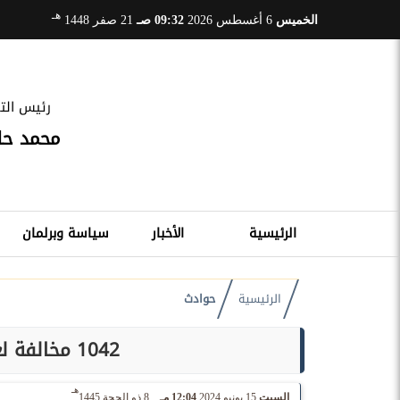
هـ
الخميس
6 أغسطس 2026
09:32 صـ
21 صفر 1448
رئيس التح
محمد ح
الرئيسية
الأخبار
سياسة وبرلمان
الرئيسية
حوادث
1042 مخالفة لعدم تركيب الملصق الإلكترونى
هـ
السبت
15 يونيو 2024
12:04 مـ
8 ذو الحجة 1445