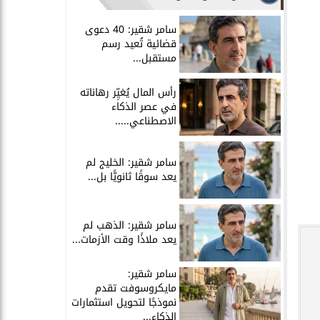
سامر شقير: 40 دعوى
قضائية تُعيد رسم
مستقبل...
رأس المال يُغيِّر رهاناته
في عصر الذكاء
الاصطناعي.....
سامر شقير: الخليج لم
يعد سوقًا ثانويًّا بل...
سامر شقير: الذهب لم
يعد ملاذًا وقت الأزمات...
سامر شقير:
مايكروسوفت تقدم
نموذجًا لتحويل استثمارات
الذكاء...