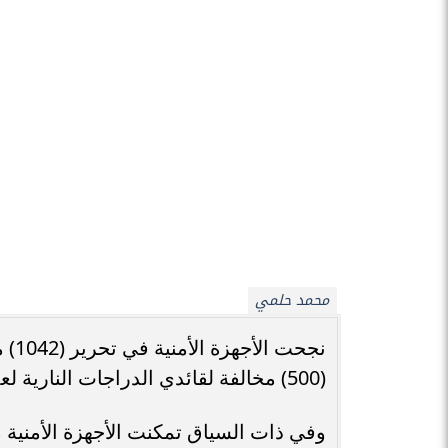
محمد حلمي
نجح
(500) مخالفة لقائدي الدراجات النارية لعدم إرتداء الخوذة.