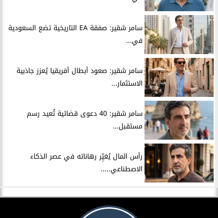
سامر شقير: صفقة EA التاريخية تضع السعودية
في...
سامر شقير: صعود أبطال أفريقيا يُعزز جاذبية
الاستثمار...
سامر شقير: 40 دعوى قضائية تُعيد رسم
مستقبل...
رأس المال يُغيِّر رهاناته في عصر الذكاء
الاصطناعي.....