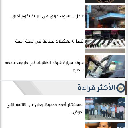
عاجل .. نشوب حريق في بنزينة بكوم امبو...
ضبط 6 تشكيلات عصابية في حملة أمنية
سرقة سيارة شركة الكهرباء في ظروف غامضة
بالجيزة
الأكثر قراءة
الأخبار
المستشار أحمد محفوظ يعلن عن القائمة التي
يخوض...
الرياضة