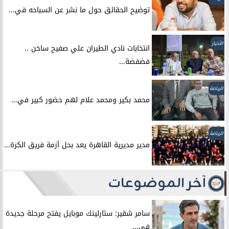
توضيح الحقائق حول ما نشر عن السباحه في...
الأخبار
انتخابات نادي الطيران علي صفيح ساخن ..
فضفضة...
الرياضة
محمد بكير ومحمد علام لهم حضور كبير في...
الرياضة
مدير مديرية القاهرة يعد بحل أزمة فريق الكرة...
آخر الموضوعات
سامر شقير: ستارلينك موبايل يفتح مرحلة جديدة
في...