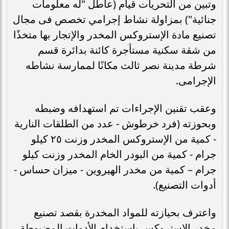
وتبين من التحريات قيام (عاطل "له معلومات
جنائية") بمزاولة نشاط إجرامي تخصص فى مجال
تصنيع مادة الإستروكس المخدر والإتجار بها متخذًا
من شقة سكنية مستأجرة كائنة بدائرة قسم
شرطة مدينة نصر ثالث مكانًا لممارسة نشاطه
الإجرامى.
وعقب تقنين الإجراءات تم استهدافه وضبطه
وبحوزته (فرد خرطوش - عدد من الطلقات النارية
- كمية من الإستروكس المخدر وزنت ٢٥ كيلو
جرام - كمية من البودر الخام المخدر وزنت كيلو
جرام – كمية من مخدر الهيروين - ميزان حساس -
أدوات التصنيع).
واعترف بحيازته للمواد المخدرة بقصد تصنيع
مخدر الإستروكس باستخدام الأدوات المضبوطة،