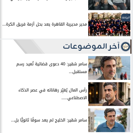
الرياضة
مدير مديرية القاهرة يعد بحل أزمة فريق الكرة...
آخر الموضوعات
سامر شقير: 40 دعوى قضائية تُعيد رسم
مستقبل...
رأس المال يُغيِّر رهاناته في عصر الذكاء
الاصطناعي.....
سامر شقير: الخليج لم يعد سوقًا ثانويًّا بل...