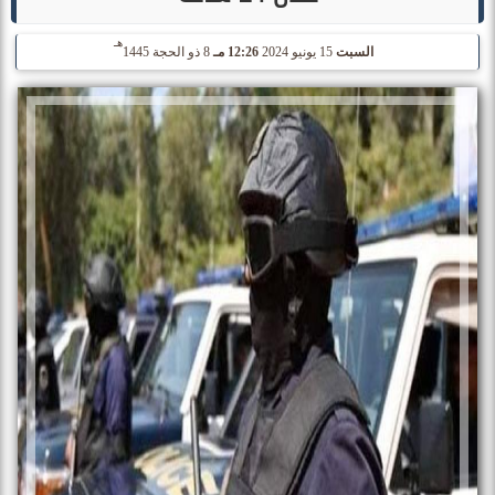
هـ
السبت
15 يونيو 2024
12:26 مـ
8 ذو الحجة 1445