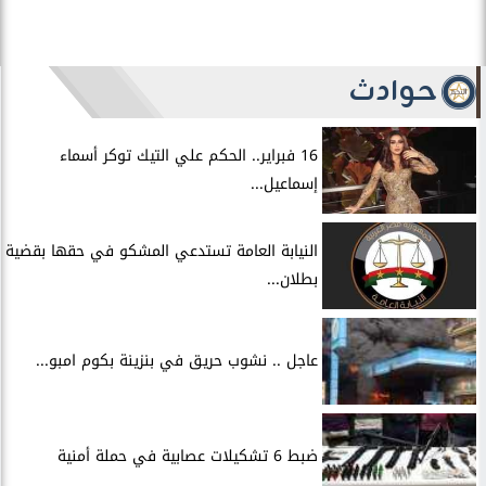
حوادث
16 فبراير.. الحكم علي التيك توكر أسماء
إسماعيل...
النيابة العامة تستدعي المشكو في حقها بقضية
بطلان...
عاجل .. نشوب حريق في بنزينة بكوم امبو...
ضبط 6 تشكيلات عصابية في حملة أمنية