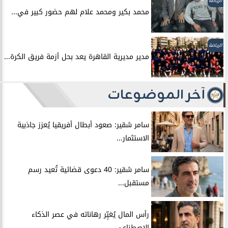
الرياضة
محمد بكير ومحمد علام لهم حضور كبير في...
الرياضة
مدير مديرية القاهرة يعد بحل أزمة فريق الكرة...
آخر الموضوعات
سامر شقير: صعود أبطال أفريقيا يُعزز جاذبية
الاستثمار...
سامر شقير: 40 دعوى قضائية تُعيد رسم
مستقبل...
رأس المال يُغيِّر رهاناته في عصر الذكاء
الاصطناعي.....