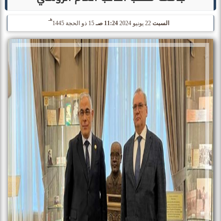
هـ
السبت
22 يونيو 2024
11:24 صـ
15 ذو الحجة 1445