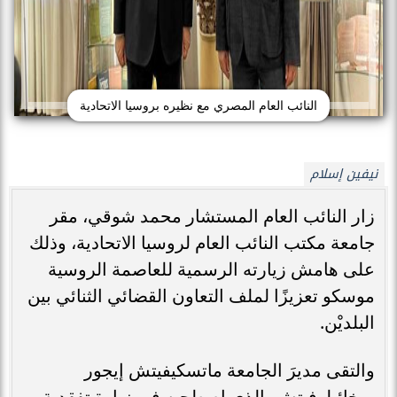
النائب العام المصري مع نظيره بروسيا الاتحادية
نيفين إسلام
زار النائب العام المستشار محمد شوقي، مقر
جامعة مكتب النائب العام لروسيا الاتحادية، وذلك
على هامش زيارته الرسمية للعاصمة الروسية
موسكو تعزيزًا لملف التعاون القضائي الثنائي بين
البلديْن.
والتقى مديرَ الجامعة ماتسكيفيتش إيجور
ميخائيلوفيتش، الذي اصطحبه في زيارة تفقدية