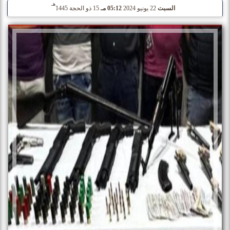
هـ
السبت
22 يونيو 2024
05:12 مـ
15 ذو الحجة 1445