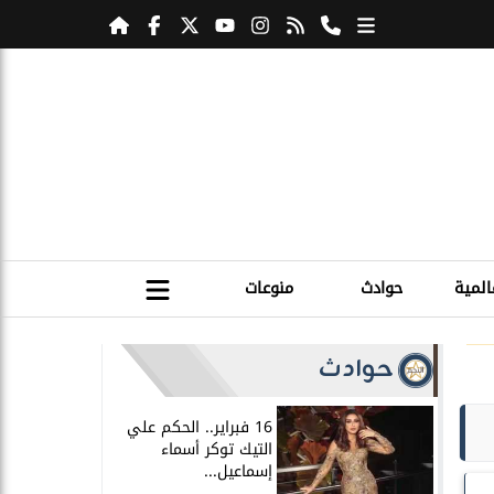
المية
حوادث
منوعات
حوادث
16 فبراير.. الحكم علي
التيك توكر أسماء
إسماعيل...