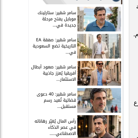
سامر شقير: ستارلينك
موبايل يفتح مرحلة
جديدة في...
.
سامر شقير: صفقة EA
التاريخية تضع السعودية
في...
سامر شقير: صعود أبطال
أفريقيا يُعزز جاذبية
الاستثمار...
سامر شقير: 40 دعوى
قضائية تُعيد رسم
ن شرع
مستقبل...
رأس المال يُغيِّر رهاناته
في عصر الذكاء
الاصطناعي.....