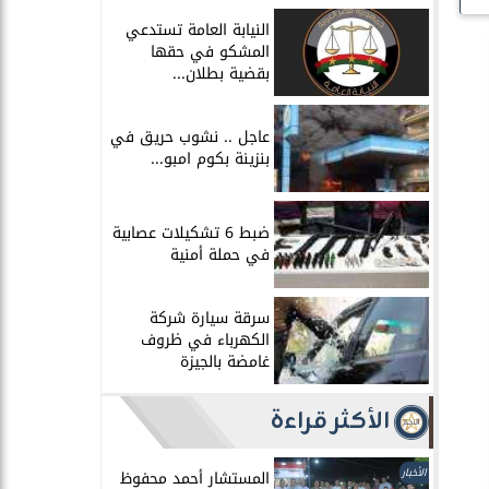
النيابة العامة تستدعي
المشكو في حقها
بقضية بطلان...
عاجل .. نشوب حريق في
بنزينة بكوم امبو...
ضبط 6 تشكيلات عصابية
في حملة أمنية
سرقة سيارة شركة
الكهرباء في ظروف
غامضة بالجيزة
الأكثر قراءة
الأخبار
المستشار أحمد محفوظ