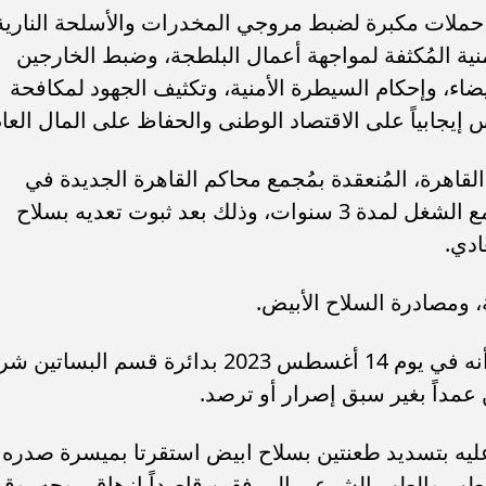
ًا حملات مكبرة لضبط مروجي المخدرات والأسلحة النارية
نية المُكثفة لمواجهة أعمال البلطجة، وضبط الخارجين
يضاء، وإحكام السيطرة الأمنية، وتكثيف الجهود لمكافحة
إيجابياً على الاقتصاد الوطنى والحفاظ على المال العام
هرة، المُنعقدة بمُجمع محاكم القاهرة الجديدة في
التجمع الخامس، بمعاقبة مُدانٍ بالحبس مع الشغل لمدة 3 سنوات، وذلك بعد ثبوت تعديه بسلاح
دي.
، ومصادرة السلاح الأبيض.
وأسندت النيابة العامة للمتهم محمود.ب أنه في يوم 14 أغسطس 2023 بدائرة قسم البساتي
عمداً بغير سبق إصرار أو ترصد.
 عليه بتسديد طعنتين بسلاح ابيض استقرتا بميسرة صدره
الطب والطب الشرعي المرفقين قاصداً إزهاق روجه، وقد