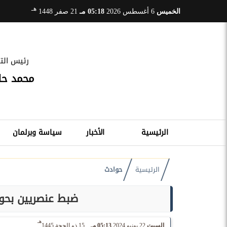
هـ
الخميس
6 أغسطس 2026
05:18 مـ
21 صفر 1448
رئيس التح
محمد ح
الرئيسية
الأخبار
سياسة وبرلمان
الرئيسية
حوادث
ضبط عنصريين بحو
هـ
السبت
22 يونيو 2024
05:13 مـ
15 ذو الحجة 1445