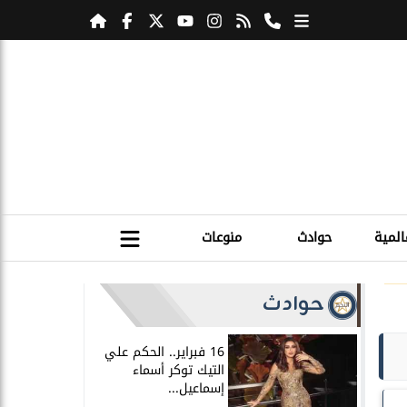
المية
حوادث
منوعات
حوادث
16 فبراير.. الحكم علي
التيك توكر أسماء
إسماعيل...