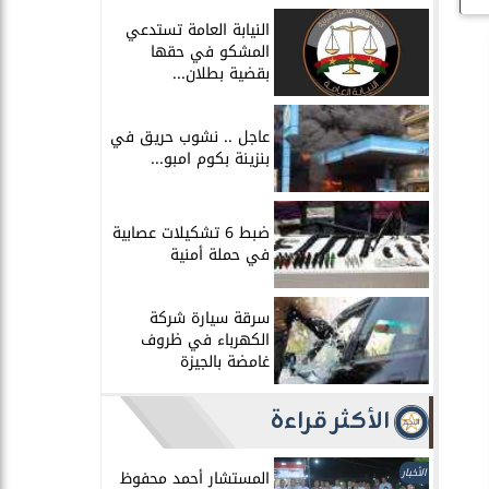
النيابة العامة تستدعي
المشكو في حقها
بقضية بطلان...
عاجل .. نشوب حريق في
بنزينة بكوم امبو...
ضبط 6 تشكيلات عصابية
في حملة أمنية
سرقة سيارة شركة
الكهرباء في ظروف
غامضة بالجيزة
الأكثر قراءة
الأخبار
المستشار أحمد محفوظ