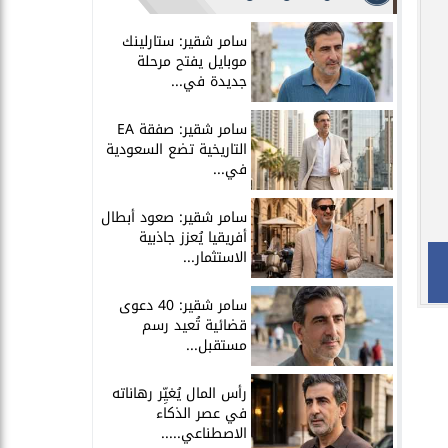
سامر شقير: ستارلينك
موبايل يفتح مرحلة
جديدة في...
سامر شقير: صفقة EA
التاريخية تضع السعودية
في...
سامر شقير: صعود أبطال
أفريقيا يُعزز جاذبية
الاستثمار...
سامر شقير: 40 دعوى
قضائية تُعيد رسم
مستقبل...
رأس المال يُغيِّر رهاناته
في عصر الذكاء
الاصطناعي.....