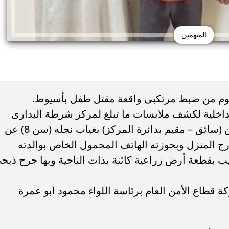
المتهمين
 اليوم من ضبط مرتكبى واقعة مقتل طفل بأسيوط.
لداخلية لكشف ملابسات ما تبلغ لمركز شرطة البدارى
بمديرية أمن أسيوط بتاريخ 18 الجارى من (سائق – مقيم بدائرة المركز) بغياب نجله (سن 8) عن
ج المنزل وبحوزته الهاتف المحمول الخاص بوالدته
ن المتغيب بقطعة أرض زراعية كائنة بذات الناحية وبها جرح ذبح
 قطاع الأمن العام برئاسة اللواء محمود ابو عمرة