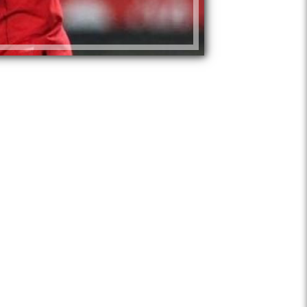
قرر نادي طرابزون التركي و الموجود ض
اللاعب في أولمبياد باريس مع منتخب مص
حاجة النادي للاعب للمشاركة في بطولة ال
وكان قد طلب البرازيلي ضم محمود حسن 
لكن النادي قد رفض خاصة وأن دورة الألع
للقواعد.
وكان قد تألق اللاعب مع المنتخب الأول خ