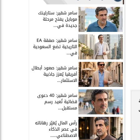
سامر شقير: ستارلينك
موبايل يفتح مرحلة
جديدة في...
سامر شقير: صفقة EA
التاريخية تضع السعودية
في...
سامر شقير: صعود أبطال
أفريقيا يُعزز جاذبية
الاستثمار...
سامر شقير: 40 دعوى
قضائية تُعيد رسم
مستقبل...
رأس المال يُغيِّر رهاناته
في عصر الذكاء
الاصطناعي.....