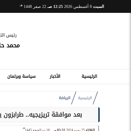
هـ
السبت
8 أغسطس 2026
12:25 صـ
22 صفر 1448
رئيس التح
محمد ح
الرئيسية
الأخبار
سياسة وبرلمان
الرئيسية
الرياضة
بعد موافقة تريزيجيه.. طرابزون 
هـ
الثلاثاء
25 يونيو 2024
03:31 مـ
18 ذو الحجة 1445