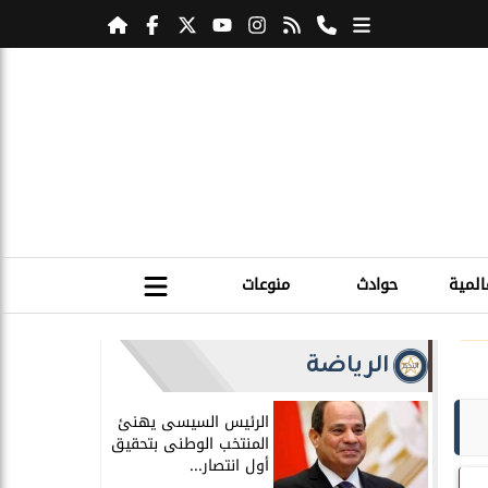
المية
حوادث
منوعات
الرياضة
الرئيس السيسى يهنئ
المنتخب الوطنى بتحقيق
أول انتصار...