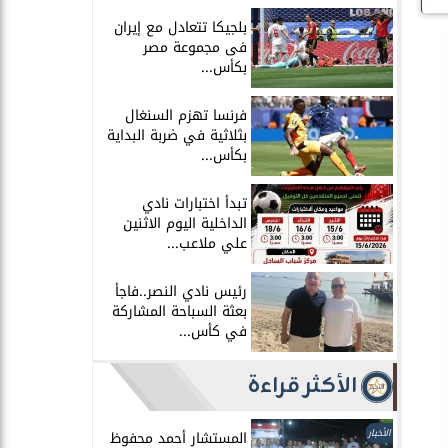
بلجيكا تتعادل مع إيران
فى مجموعة مصر
بكأس...
فرنسا تهزم السنغال
بثلاثية في ضربة البداية
بكأس...
تبدأ اختبارات نادي
الداخلية اليوم الاثنين
علي ملاعب...
رئيس نادي النصر..فاجأ
بعثة السباحة المشاركة
في كأس...
الأكثر قراءة
الأخبار
المستشار أحمد محفوظ