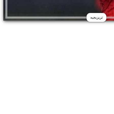
تريزيجيه
من صفوفه النجم المصري محمود تريزيجيه عدم مشاركة
ر الأوليمبي على الرغم من موافقة اللاعب، وذلك بسبب
يوروباليج .
تريزيجيه لتدعيم صفوف الفراعنة في أولمبياد باريس
اب الأولمبية يمكن للنادي رفض إرسال لاعببه وفقا
لال مباريات التصفيات الأفريقية المؤهلة إلى كأس العالم