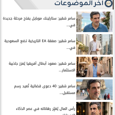
آخر الموضوعات
سامر شقير: ستارلينك موبايل يفتح مرحلة جديدة
في...
سامر شقير: صفقة EA التاريخية تضع السعودية
في...
سامر شقير: صعود أبطال أفريقيا يُعزز جاذبية
الاستثمار...
سامر شقير: 40 دعوى قضائية تُعيد رسم
مستقبل...
رأس المال يُغيِّر رهاناته في عصر الذكاء