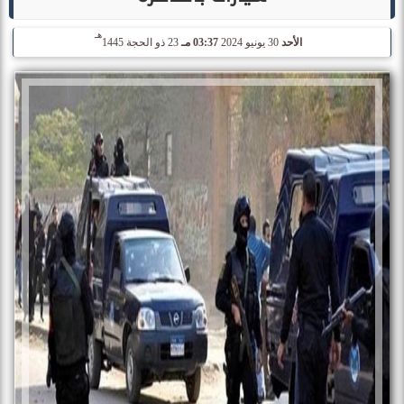
هـ
الأحد
30 يونيو 2024
03:37 مـ
23 ذو الحجة 1445