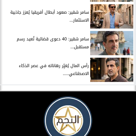
سامر شقير: صعود أبطال أفريقيا يُعزز جاذبية
الاستثمار...
سامر شقير: 40 دعوى قضائية تُعيد رسم
مستقبل...
رأس المال يُغيِّر رهاناته في عصر الذكاء
الاصطناعي.....