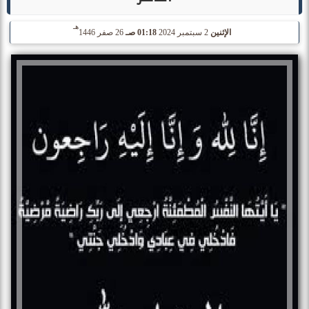
هـ
الإثنين
2 سبتمبر 2024
01:18 صـ
26 صفر 1446