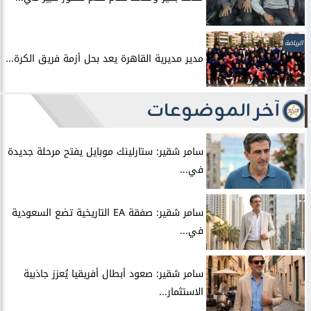
الرياضة
مدير مديرية القاهرة يعد بحل أزمة فريق الكرة...
آخر الموضوعات
سامر شقير: ستارلينك موبايل يفتح مرحلة جديدة
في...
سامر شقير: صفقة EA التاريخية تضع السعودية
في...
سامر شقير: صعود أبطال أفريقيا يُعزز جاذبية
الاستثمار...