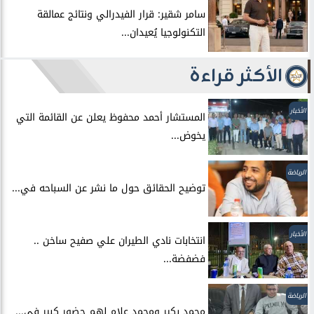
سامر شقير: قرار الفيدرالي ونتائج عمالقة
التكنولوجيا يُعيدان...
الأكثر قراءة
الأخبار
المستشار أحمد محفوظ يعلن عن القائمة التي
يخوض...
الرياضة
توضيح الحقائق حول ما نشر عن السباحه في...
الأخبار
انتخابات نادي الطيران علي صفيح ساخن ..
فضفضة...
الرياضة
محمد بكير ومحمد علام لهم حضور كبير في...