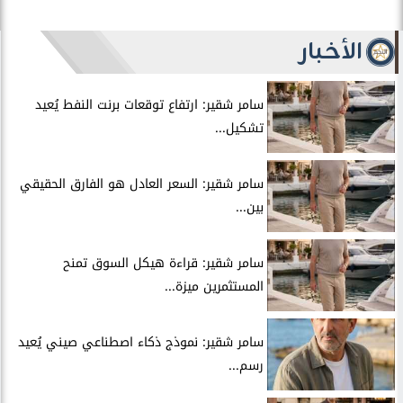
الأخبار
سامر شقير: ارتفاع توقعات برنت النفط يُعيد
تشكيل...
سامر شقير: السعر العادل هو الفارق الحقيقي
بين...
سامر شقير: قراءة هيكل السوق تمنح
المستثمرين ميزة...
سامر شقير: نموذج ذكاء اصطناعي صيني يُعيد
رسم...