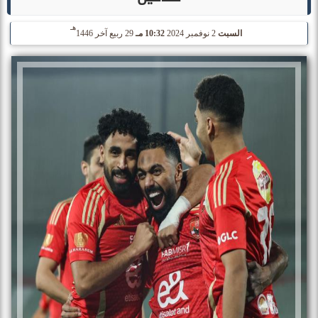
هـ
السبت
2 نوفمبر 2024
10:32 مـ
29 ربيع آخر 1446