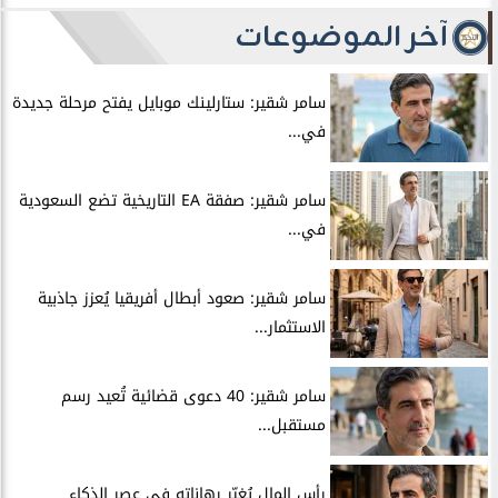
آخر الموضوعات
سامر شقير: ستارلينك موبايل يفتح مرحلة جديدة
في...
سامر شقير: صفقة EA التاريخية تضع السعودية
في...
سامر شقير: صعود أبطال أفريقيا يُعزز جاذبية
الاستثمار...
سامر شقير: 40 دعوى قضائية تُعيد رسم
مستقبل...
رأس المال يُغيِّر رهاناته في عصر الذكاء