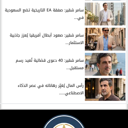
سامر شقير: صفقة EA التاريخية تضع السعودية
في...
سامر شقير: صعود أبطال أفريقيا يُعزز جاذبية
الاستثمار...
سامر شقير: 40 دعوى قضائية تُعيد رسم
مستقبل...
رأس المال يُغيِّر رهاناته في عصر الذكاء
الاصطناعي.....