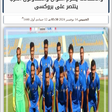
ينتصر على بروكسى
هـ
الخميس
14 نوفمبر 2024
05:50 مـ
12 جمادى أول 1446