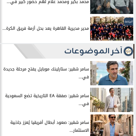
محمد بكير ومحمد علام لهم حضور كبير في...
الرياضة
مدير مديرية القاهرة يعد بحل أزمة فريق الكرة...
آخر الموضوعات
سامر شقير: ستارلينك موبايل يفتح مرحلة جديدة
في...
سامر شقير: صفقة EA التاريخية تضع السعودية
في...
سامر شقير: صعود أبطال أفريقيا يُعزز جاذبية
الاستثمار...